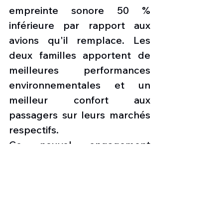
empreinte sonore 50 % 
inférieure par rapport aux 
avions qu'il remplace. Les 
deux familles apportent de 
meilleures performances 
environnementales et un 
meilleur confort aux 
passagers sur leurs marchés 
respectifs.
Ce nouvel engagement 
permet à Ethiopian Airlines 
de renforcer et de diversifier 
davantage sa flotte, qui 
comprend actuellement plus 
de 80 avions Boeing. 