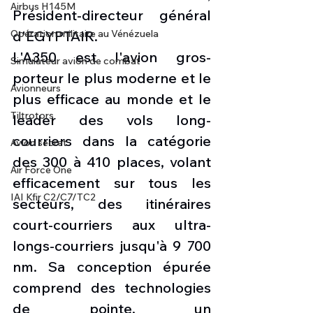
Airbus H145M
Président-directeur général 
Opération militaire au Vénézuela
d'EGYPTAIR.
L'A350 est l'avion gros-
Simulateur avion de combat
porteur le plus moderne et le 
Avionneurs
plus efficace au monde et le 
Tiltrotors
leader des vols long-
courriers dans la catégorie 
Avion secret
des 300 à 410 places, volant 
Air Force One
efficacement sur tous les 
IAI Kfir C2/C7/TC2
secteurs, des itinéraires 
court-courriers aux ultra-
longs-courriers jusqu'à 9 700 
nm. Sa conception épurée 
comprend des technologies 
de pointe, un 