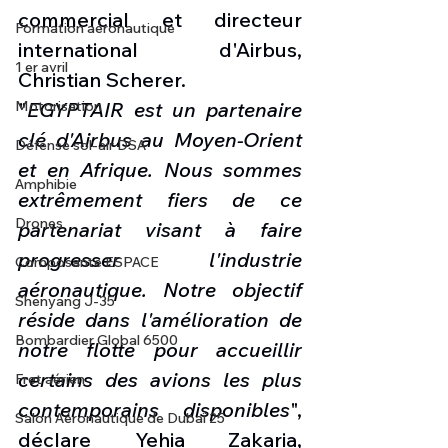
commercial et directeur 
Formation aéronautique
international d'Airbus, 
1 er avril
Christian Scherer.
Motorisation
"
EGYPTAIR est un partenaire 
clé d'Airbus au Moyen-Orient 
Défense sol-air DSA
et en Afrique. Nous sommes 
Amphibie
extrêmement fiers de ce 
Drones
partenariat visant à faire 
progresser l'industrie 
Composante ESPACE
aéronautique. Notre objectif 
Shenyang J-35
réside dans l'amélioration de 
Bombardier Global 6500
notre flotte pour accueillir 
certains des avions les plus 
Fret aérien
contemporains disponibles
", 
Salon Aéronautique de Dubaï 25
déclare Yehia Zakaria, 