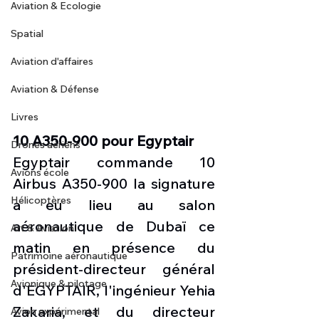
Aviation & Ecologie
Spatial
Aviation d'affaires
Aviation & Défense
Livres
10 A350-900 pour Egyptair
Drones aériens
Egyptair commande 10 
Avions école
Airbus A350-900 la signature 
Hélicoptères
a eu lieu au salon 
aéronautique de Dubaï ce 
Art & Aviation
matin en présence du 
Patrimoine aéronautique
président-directeur général 
Avionique & pilotage
d'EGYPTAIR, l'ingénieur Yehia 
Zakaria, et du directeur 
Avion expérimental