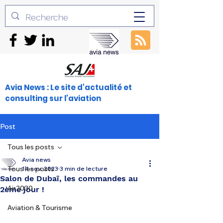
Avia News : Le site d'actualité et
consulting sur l'aviation
Post
Tous les posts
Avia news
Tous les posts
14 nov. 2023
3 min de lecture
Salon de Dubaï, les commandes au
Air2030
2ème jour !
Aviation & Tourisme