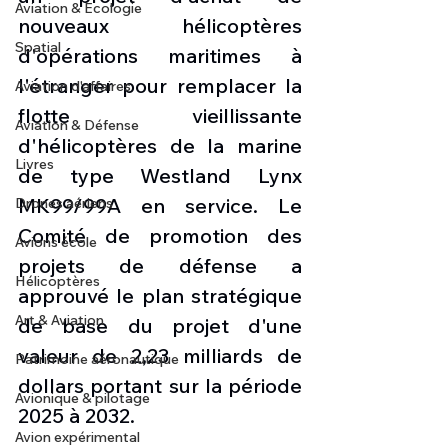
Aviation & Ecologie
nouveaux hélicoptères 
Spatial
d'opérations maritimes à 
l'étranger pour remplacer la 
Aviation d'affaires
flotte vieillissante 
Aviation & Défense
d'hélicoptères de la marine 
Livres
de type Westland Lynx 
MK99/99A en service. Le 
Drones aériens
Comité de promotion des 
Avions école
projets de défense a 
Hélicoptères
approuvé le plan stratégique 
Art & Aviation
de base du projet d'une 
valeur de 2,23 milliards de 
Patrimoine aéronautique
dollars portant sur la période 
Avionique & pilotage
2025 à 2032.  
Avion expérimental