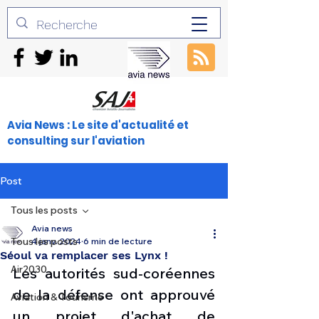
Avia News : Le site d'actualité et
consulting sur l'aviation
Post
Tous les posts
Avia news
Tous les posts
4 janv. 2024
6 min de lecture
Séoul va remplacer ses Lynx !
Air2030
Les autorités sud-coréennes 
de la défense ont approuvé 
Aviation & Tourisme
un projet d'achat de 