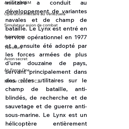
militaire a conduit au 
Airbus H145M
développement de variantes 
Opération militaire au Vénézuela
navales et de champ de 
Simulateur avion de combat
bataille. Le Lynx est entré en 
service opérationnel en 1977 
Avionneurs
et a ensuite été adopté par 
Tiltrotors
les forces armées de plus 
Avion secret
d'une douzaine de pays, 
Air Force One
servant principalement dans 
des rôles utilitaires sur le 
IAI Kfir C2/C7/TC2
champ de bataille, anti-
blindés, de recherche et de 
sauvetage et de guerre anti-
sous-marine. Le Lynx est un 
hélicoptère entièrement 