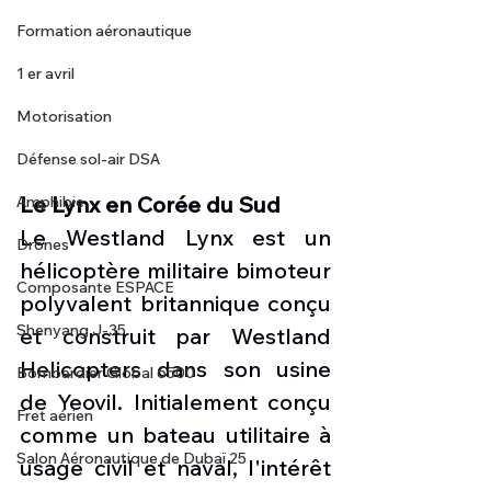
Formation aéronautique
1 er avril
Motorisation
Défense sol-air DSA
Le Lynx en Corée du Sud
Amphibie
Le Westland Lynx est un 
Drones
hélicoptère militaire bimoteur 
Composante ESPACE
polyvalent britannique conçu 
Shenyang J-35
et construit par Westland 
Helicopters dans son usine 
Bombardier Global 6500
de Yeovil. Initialement conçu 
Fret aérien
comme un bateau utilitaire à 
Salon Aéronautique de Dubaï 25
usage civil et naval, l'intérêt 