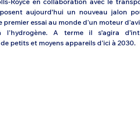
lls-Royce en collaboration avec le transpo
Défense sol-air DSA
Amphibie
Drones
C
posent aujourd’hui un nouveau jalon pour
e premier essai au monde d'un moteur d'av
ier Global 6500
Fret aérien
Salon Aéronautiqu
 l'hydrogène. A terme il s’agira d’inté
de petits et moyens appareils d'ici à 2030.
 militaire au Vénézuela
Simulateur avion de comba