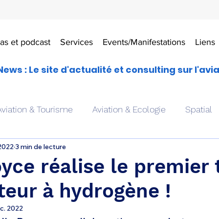
as et podcast
Services
Events/Manifestations
Liens
News : Le site d'actualité et consulting sur l'avi
Aviation & Tourisme
Aviation & Ecologie
Spatial
 2022
3 min de lecture
es
Drones aériens
Avions école
Hélicoptère
yce réalise le premier 
eur à hydrogène !
Avionique & pilotage
Avion expérimental
Form
c. 2022