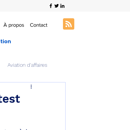
À propos
Contact
ation
Aviation d'affaires
s
Art & Aviation
test
ation aéronautique