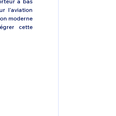
rteur à bas 
omposante ESPACE
 l'aviation 
ion moderne 
e de Dubaï 25
grer cette 
t
Avionneurs