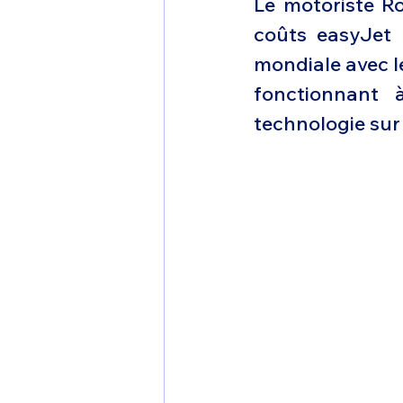
Le motoriste Ro
1 er avril
Motorisation
coûts easyJet 
mondiale avec l
Shenyang J-35
Bombard
fonctionnant à
technologie sur 
Airbus H145M
Opération
Tiltrotors