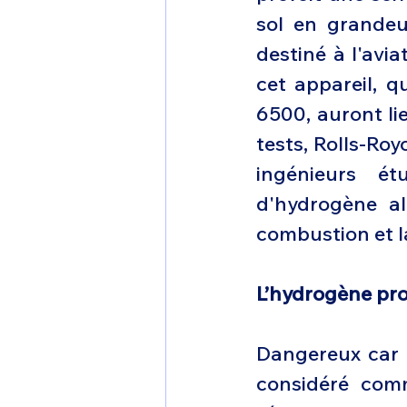
sol en grandeur
destiné à l'avia
cet appareil, q
6500, auront lie
tests, Rolls-Royc
ingénieurs é
d'hydrogène al
combustion et l
L’hydrogène pr
Dangereux car t
considéré comm