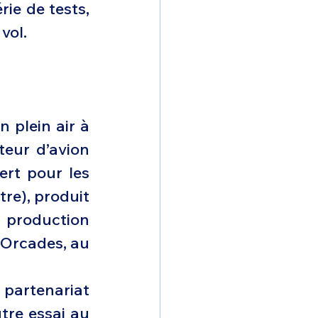
ie de tests, 
vol.
 plein air à 
ur d’avion 
rt pour les 
e), produit 
production 
 Orcades, au 
 partenariat 
re essai au 