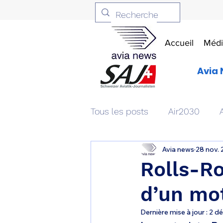
Accueil
Médi
Avia 
Tous les posts
Air2030
Avia news
28 nov.
Aviation & Défense
Livr
Rolls-Ro
d’un mot
Patrimoine aéronautique
Dernière mise à jour :
2 dé