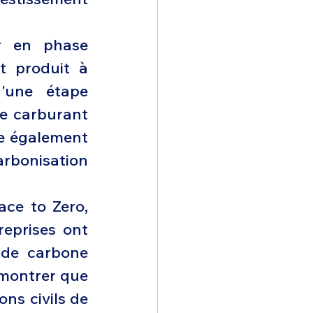
r en phase 
t produit à 
'une étape 
e carburant 
re également 
arbonisation 
ce to Zero, 
eprises ont 
 de carbone 
émontrer que 
ns civils de 