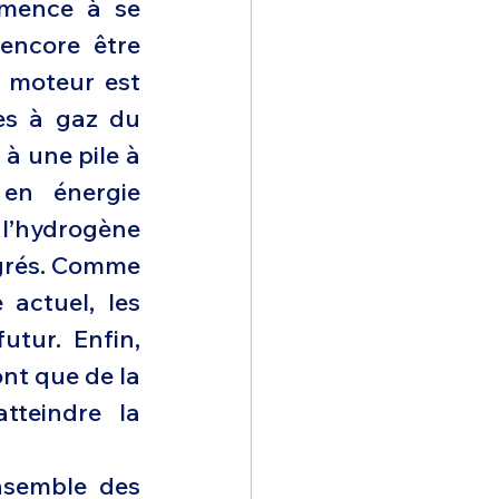
mence à se 
encore être 
 moteur est 
es à gaz du 
 une pile à 
en énergie 
 l’hydrogène 
grés. Comme 
actuel, les 
tur. Enfin, 
nt que de la 
teindre la 
nsemble des 