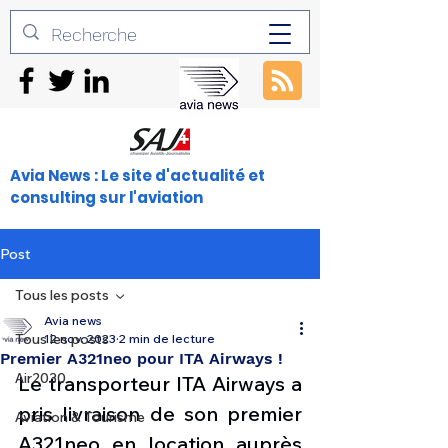
Avia News : Le site d'actualité et
consulting sur l'aviation
Post
Tous les posts
Avia news
Tous les posts
12 nov. 2023
2 min de lecture
Premier A321neo pour ITA Airways !
Air2030
Le transporteur ITA Airways a 
pris livraison de son premier 
Aviation & Tourisme
A321neo en location auprès 