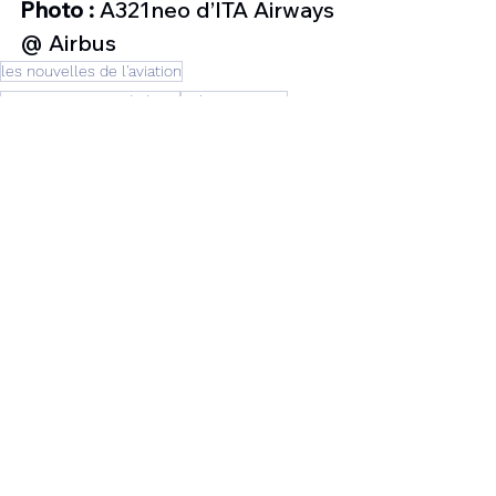
Photo :
 A321neo d’ITA Airways 
@ Airbus
les nouvelles de l'aviation
Nouveaux avions de ligne
Airbus A321neo
A321neo ITA Airways
Aviation & Tourisme
Voir tout
Posts récents