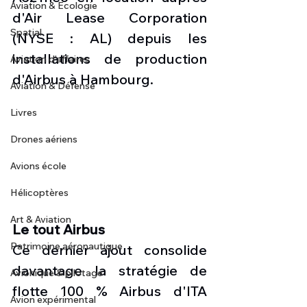
Aviation & Ecologie
d'Air Lease Corporation 
Spatial
(NYSE : AL) depuis les 
installations de production 
Aviation d'affaires
d'Airbus à Hambourg.
Aviation & Défense
Livres
Drones aériens
Avions école
Hélicoptères
Art & Aviation
Le tout Airbus
Patrimoine aéronautique
Ce dernier ajout consolide 
davantage la stratégie de 
Avionique & pilotage
flotte 100 % Airbus d'ITA 
Avion expérimental