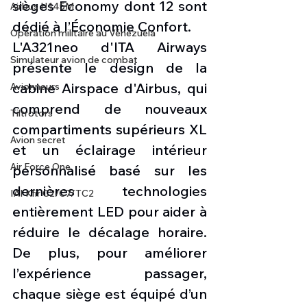
sièges Economy dont 12 sont 
Airbus H145M
dédié à l’Économie Confort.
Opération militaire au Vénézuela
L'A321neo d'ITA Airways 
Simulateur avion de combat
présente le design de la 
cabine Airspace d'Airbus, qui 
Avionneurs
comprend de nouveaux 
Tiltrotors
compartiments supérieurs XL 
Avion secret
et un éclairage intérieur 
Air Force One
personnalisé basé sur les 
dernières technologies 
IAI Kfir C2/C7/TC2
entièrement LED pour aider à 
réduire le décalage horaire. 
De plus, pour améliorer 
l’expérience passager, 
chaque siège est équipé d’un 