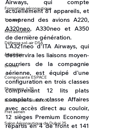
Airways, qui compte 
Formation aéronautique
actuellement 81 appareils, et 
comprend des avions A220, 
1 er avril
A320neo, A330neo et A350 
Motorisation
de dernière génération.
Défense sol-air DSA
L'A321neo d'ITA Airways, qui 
desservira les liaisons moyen-
Amphibie
courriers de la compagnie 
Drones
aérienne, est équipé d'une 
Composante ESPACE
configuration en trois classes 
Shenyang J-35
comprenant 12 lits plats 
complets en classe Affaires 
Bombardier Global 6500
avec accès direct au couloir, 
Fret aérien
12 sièges Premium Economy 
Salon Aéronautique de Dubaï 25
répartis en 4 de front et 141 