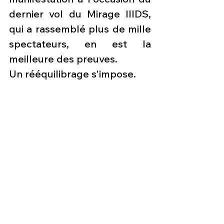
dernier vol du Mirage IIIDS, 
qui a rassemblé plus de mille 
spectateurs, en est la 
meilleure des preuves. 
Un rééquilibrage s'impose.
Peter EGGER                                                 
Pascal Kümmerling
Président Espace Passion                              
Resp. Communication
Photo:
 PC-9 @ DDPS
les nouvelles de l'aviation
Maintien du patrimoine
Pilatus PC-9
Patrimoine aéronautique