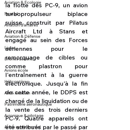
Aviation & Ecologie
la flotte des PC-9, un avion 
turbopropulseur biplace 
Spatial
suisse construit par Pilatus 
Aviation d'affaires
Aircraft Ltd à Stans et 
Aviation & Défense
engagé au sein des Forces 
Livres
aériennes pour le 
remorquage de cibles ou 
Drones aériens
comme plastron pour 
Avions école
l'entraînement à la guerre 
Hélicoptères
électronique. Jusqu'à la fin 
de cette année, le DDPS est 
Art & Aviation
chargé de la liquidation ou de 
Patrimoine aéronautique
la vente des trois derniers 
Avionique & pilotage
PC-9. Quatre appareils ont 
été attribués par le passé par 
Avion expérimental