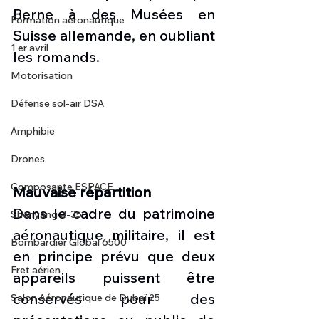
Berne à des Musées en 
Formation aéronautique
Suisse allemande, en oubliant 
1 er avril
les romands.
Motorisation
Défense sol-air DSA
Amphibie
Drones
Composante ESPACE
Mauvaise répartition
Dans le cadre du patrimoine 
Shenyang J-35
aéronautique militaire, il est 
Bombardier Global 6500
en principe prévu que deux 
Fret aérien
appareils puissent être 
conservés pour des 
Salon Aéronautique de Dubaï 25