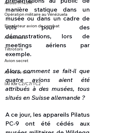
présentations au public de 
Airbus H145M
manière statique dans un 
Opération militaire au Vénézuela
musée ou dans un cadre de 
Simulateur avion de combat
vols pour des 
démonstrations, lors de 
Avionneurs
meetings aériens par 
Tiltrotors
exemple.
Avion secret
Alors comment se fait-il que 
Air Force One
quatre avions aient été 
IAI Kfir C2/C7/TC2
attribués à des musées, tous 
situés en Suisse allemande ?
A ce jour, les appareils Pilatus 
PC-9 ont été cédés aux 
musées militaires de Wildegg 