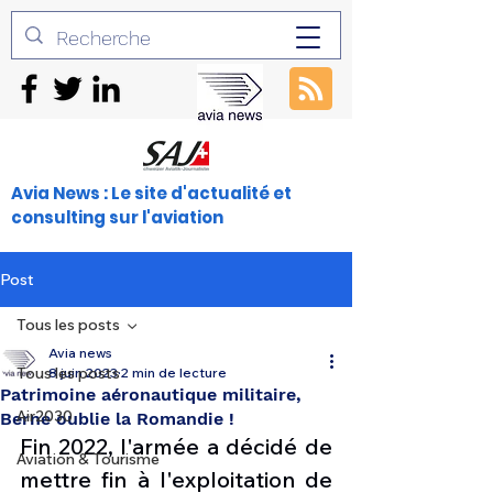
Avia News : Le site d'actualité et
consulting sur l'aviation
Post
Tous les posts
Avia news
Tous les posts
8 juin 2023
2 min de lecture
Patrimoine aéronautique militaire,
Air2030
Berne oublie la Romandie !
Fin 2022, l'armée a décidé de 
Aviation & Tourisme
mettre fin à l'exploitation de 