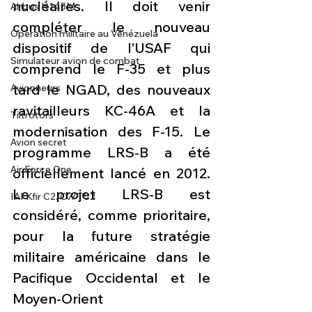
nucléaires. Il doit venir 
Airbus H145M
compléter le nouveau 
Opération militaire au Vénézuela
dispositif de l’USAF qui 
Simulateur avion de combat
comprend le F-35 et plus 
tard le NGAD, des nouveaux 
Avionneurs
ravitailleurs KC-46A et la 
Tiltrotors
modernisation des F-15. Le 
Avion secret
programme LRS-B a été 
Air Force One
officiellement lancé en 2012. 
Le projet LRS-B est 
IAI Kfir C2/C7/TC2
considéré, comme prioritaire, 
pour la future stratégie 
militaire américaine dans le 
Pacifique Occidental et le 
Moyen-Orient