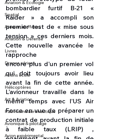
Aviation & Ecologie
bombardier furtif B-21 « 
Spatial
Raider » a accompli son 
premier test de « mise sous 
Aviation d'affaires
tension » ces derniers mois. 
Aviation & Défense
Cette nouvelle avancée le 
Livres
rapproche 
encore plus d'un premier vol 
Drones aériens
qui doit toujours avoir lieu 
Avions école
avant la fin de cette année. 
Hélicoptères
L’avionneur travaille dans le 
Art & Aviation
même temps avec l’US Air 
Force en vue de préparer un 
Patrimoine aéronautique
contrat de production initiale 
Avionique & pilotage
à faible taux (LRIP) , 
Avion expérimental
également avant la fin de 