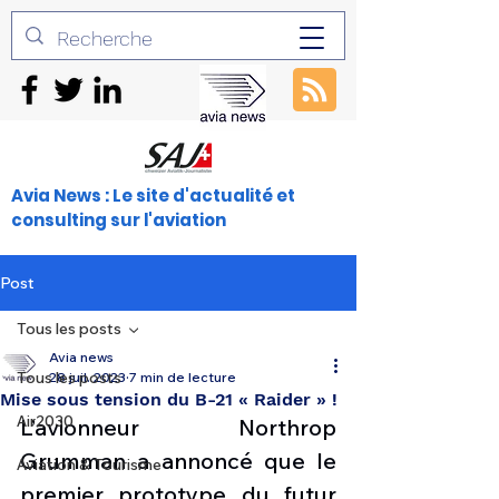
Avia News : Le site d'actualité et
consulting sur l'aviation
Post
Tous les posts
Avia news
Tous les posts
28 juil. 2023
7 min de lecture
Mise sous tension du B-21 « Raider » !
Air2030
L’avionneur Northrop 
Grumman a annoncé que le 
Aviation & Tourisme
premier prototype du futur 