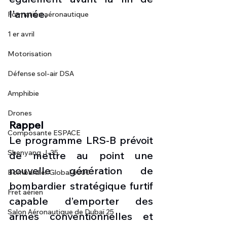
l'année.
Formation aéronautique
1 er avril
Motorisation
Défense sol-air DSA
Amphibie
Drones
Rappel 
Composante ESPACE
Le programme LRS-B prévoit 
Shenyang J-35
de mettre au point une 
nouvelle génération de 
Bombardier Global 6500
bombardier stratégique furtif 
Fret aérien
capable d’emporter des 
Salon Aéronautique de Dubaï 25
armes conventionnelles et 