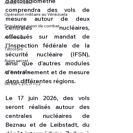
d’aéroradiométrie 
Airbus H145M
comprendra des vols de 
Opération militaire au Vénézuela
mesure autour de deux 
Simulateur avion de combat
centrales nucléaires, 
effectués sur mandat de 
Avionneurs
l’Inspection fédérale de la 
Tiltrotors
sécurité nucléaire (IFSN), 
Avion secret
ainsi que d’autres modules 
d’entraînement et de mesure 
Air Force One
dans différentes régions.
IAI Kfir C2/C7/TC2
Le 17 juin 2026, des vols 
seront réalisés autour des 
centrales nucléaires de 
Beznau et de Leibstadt, du 