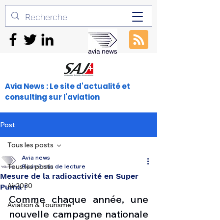
Avia News : Le site d'actualité et
consulting sur l'aviation
Post
Tous les posts
Avia news
Tous les posts
8 juin
3 min de lecture
Mesure de la radioactivité en Super
Air2030
Puma !
Comme chaque année, une 
Aviation & Tourisme
nouvelle campagne nationale 