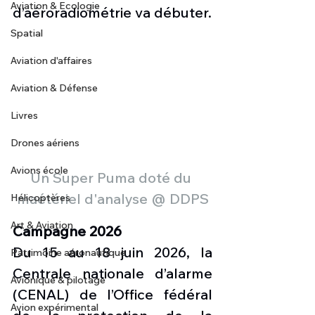
Aviation & Ecologie
d’aéroradiométrie va débuter.
Spatial
Aviation d'affaires
Aviation & Défense
Livres
Drones aériens
Avions école
Un Super Puma doté du 
maétériel d'analyse @ DDPS
Hélicoptères
Art & Aviation
Campagne 2026
Du 15 au 18 juin 2026, la 
Patrimoine aéronautique
Centrale nationale d’alarme 
Avionique & pilotage
(CENAL) de l’Office fédéral 
Avion expérimental