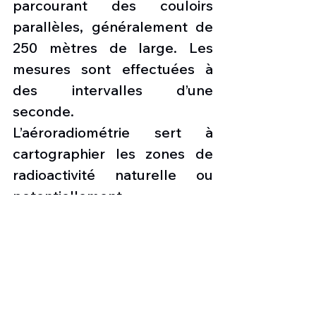
parcourant des couloirs 
parallèles, généralement de 
250 mètres de large. Les 
mesures sont effectuées à 
des intervalles d’une 
seconde.
L’aéroradiométrie sert à 
cartographier les zones de 
radioactivité naturelle ou 
potentiellement 
contaminées. C’est en outre 
un procédé efficace pour 
rechercher des sources de 
radioactivité. De telles 
capacités de mesure 