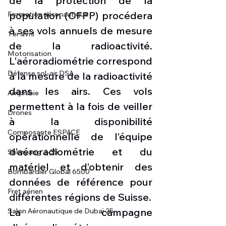
de la protection de la 
population (OFPP) procédera 
Formation aéronautique
à ses vols annuels de mesure 
1 er avril
de la radioactivité. 
Motorisation
L'aéroradiométrie correspond 
Défense sol-air DSA
à la mesure de la radioactivité 
dans les airs. Ces vols 
Amphibie
permettent à la fois de veiller 
Drones
à la disponibilité 
Composante ESPACE
opérationnelle de l’équipe 
d’aéroradiométrie et du 
Shenyang J-35
matériel et d’obtenir des 
Bombardier Global 6500
données de référence pour 
Fret aérien
différentes régions de Suisse.
La campagne 
Salon Aéronautique de Dubaï 25