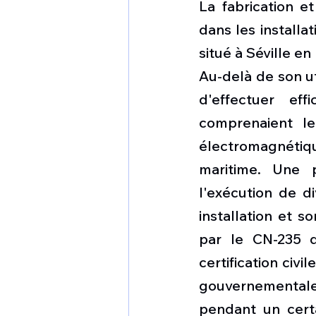
La fabrication e
dans les installa
situé à Séville en
Au-delà de son ut
d'effectuer eff
comprenaient le
électromagnétique
maritime. Une p
l'exécution de d
installation et s
par le CN-235 d
certification civi
gouvernementales
pendant un certa