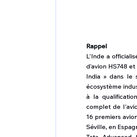
Rappel
L'Inde a official
d’avion HS748 et 
India » dans le 
écosystème indust
à la qualificati
complet de l'avio
16 premiers avion
Séville, en Espag
Tata Advanced S