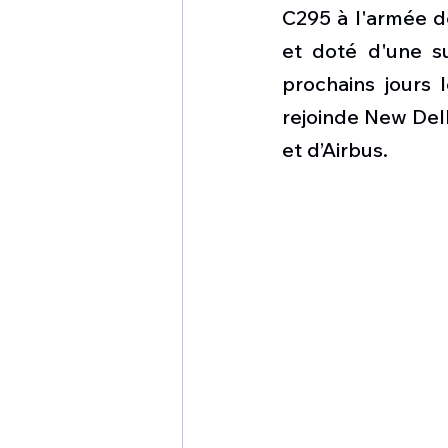
1 er avril
Motorisation
C295 à l'armée de
et doté d'une su
prochains jours l
Shenyang J-35
Bombard
rejoinde New Delh
et d’Airbus. 
Airbus H145M
Opération
Tiltrotors