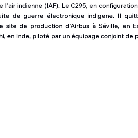
Défense sol-air DSA
Amphibie
Drones
C
 l'air indienne (IAF). Le C295, en configuration
ite de guerre électronique indigene. Il quitt
e site de production d'Airbus à Séville, en Es
ier Global 6500
Fret aérien
Salon Aéronautiqu
i, en Inde, piloté par un équipage conjoint de pi
 militaire au Vénézuela
Simulateur avion de comba