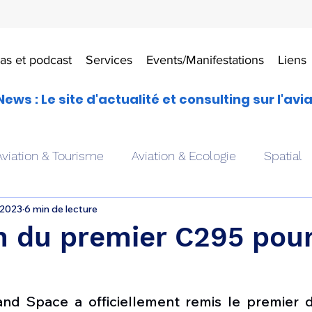
as et podcast
Services
Events/Manifestations
Liens
News : Le site d'actualité et consulting sur l'avi
Aviation & Tourisme
Aviation & Ecologie
Spatial
 2023
6 min de lecture
es
Drones aériens
Avions école
Hélicoptère
n du premier C295 pour
Avionique & pilotage
Avion expérimental
Form
nd Space a officiellement remis le premier d