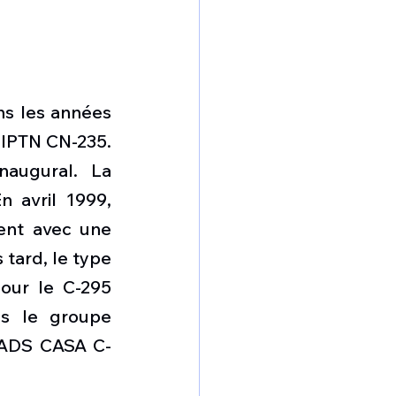
s les années 
IPTN CN-235.  
augural. La 
avril 1999, 
ent avec une 
tard, le type 
our le C-295 
s le groupe 
EADS CASA C-