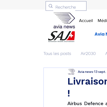
Accueil
Médi
Avia 
Tous les posts
Air2030
Avia news
13 sept.
Aviation & Défense
Livr
Livraiso
!
Patrimoine aéronautique
Airbus Defence a