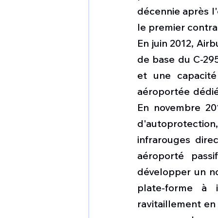
décennie après l'
le premier contrat
En juin 2012, Air
de base du C-295
et une capacité 
aéroportée dédié
En novembre 201
d'autoprotection
infrarouges dire
aéroporté passi
développer un no
plate-forme à i
ravitaillement en