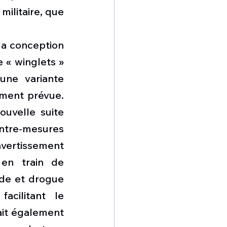
ilitaire, que 
la conception 
« winglets » 
une variante 
ment prévue. 
velle suite 
ntre-mesures 
vertissement 
 en train de 
de et drogue 
cilitant le 
ait également 