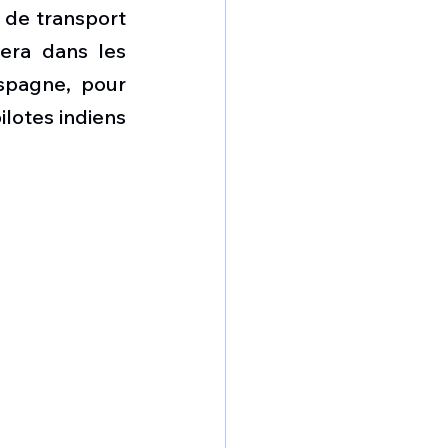
omposante ESPACE
 de transport 
era dans les 
pagne, pour  
e de Dubaï 25
lotes indiens 
t
Avionneurs