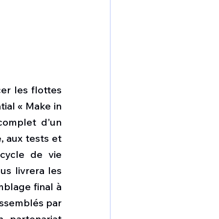
r les flottes 
ial « Make in 
complet d'un 
 aux tests et 
cycle de vie 
s livrera les 
blage final à 
assemblés par 
partenariat 