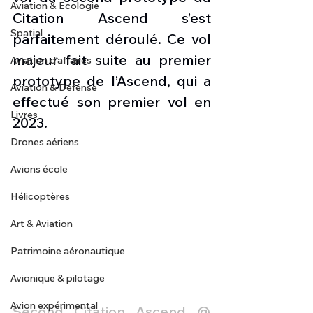
Aviation & Ecologie
Citation Ascend s’est 
Spatial
parfaitement déroulé. Ce vol 
majeur fait suite au premier 
Aviation d'affaires
prototype de l’Ascend, qui a 
Aviation & Défense
effectué son premier vol en 
Livres
2023. 
Drones aériens
Avions école
Hélicoptères
Art & Aviation
Patrimoine aéronautique
Avionique & pilotage
Avion expérimental
Second Citation Ascend @ 