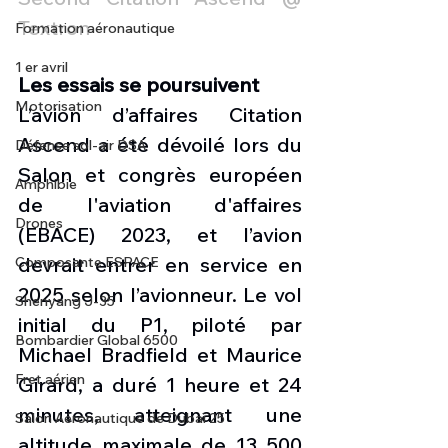
Textron 
Formation aéronautique
1 er avril
Les essais se poursuivent
Motorisation
L’avion d’affaires Citation 
Ascend a été dévoilé lors du 
Défense sol-air DSA
Salon et congrès européen 
Amphibie
de l'aviation d'affaires 
Drones
(EBACE) 2023, et l’avion 
devrait entrer en service en 
Composante ESPACE
2025 selon l’avionneur. Le vol 
Shenyang J-35
initial du P1, piloté par 
Bombardier Global 6500
Michael Bradfield et Maurice 
Fret aérien
Girard, a duré 1 heure et 24 
minutes, atteignant une 
Salon Aéronautique de Dubaï 25
altitude maximale de 13 500 