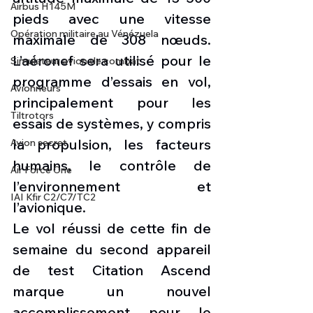
Airbus H145M
pieds avec une vitesse 
Opération militaire au Vénézuela
maximale de 308 nœuds. 
L’aéronef sera utilisé pour le 
Simulateur avion de combat
programme d’essais en vol, 
Avionneurs
principalement pour les 
Tiltrotors
essais de systèmes, y compris 
la propulsion, les facteurs 
Avion secret
humains, le contrôle de 
Air Force One
l’environnement et 
IAI Kfir C2/C7/TC2
l’avionique.
Le vol réussi de cette fin de 
semaine du second appareil 
de test Citation Ascend 
marque un nouvel 
accomplissement pour le 