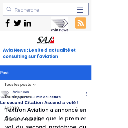
Avia News : Le site d'actualité et
consulting sur l'aviation
Post
Tous les posts
Avia news
Tous les posts
16 juin 2024
2 min de lecture
Le second Citation Ascend a volé !
Air2030
Textron Aviation a annoncé en 
fin de semaine que le premier 
Aviation & Tourisme
vol du second prototype du 