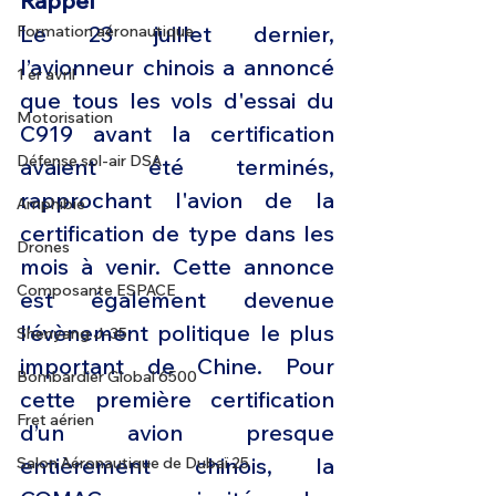
Rappel
Le 23 juillet dernier, 
Formation aéronautique
l’avionneur chinois a annoncé 
1 er avril
que tous les vols d'essai du 
Motorisation
C919 avant la certification 
Défense sol-air DSA
avaient été terminés, 
rapprochant l'avion de la 
Amphibie
certification de type dans les 
Drones
mois à venir. Cette annonce 
Composante ESPACE
est également devenue 
l’évènement politique le plus 
Shenyang J-35
important de Chine. Pour 
Bombardier Global 6500
cette première certification 
Fret aérien
d’un avion presque 
entièrement chinois, la 
Salon Aéronautique de Dubaï 25