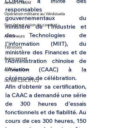
COMAC a invité des 
Airbus H145M
responsables 
Opération militaire au Vénézuela
gouvernementaux du 
Simulateur avion de combat
ministère de l'Industrie et 
des Technologies de 
Avionneurs
l'information (MIIT), du 
Tiltrotors
ministère des Finances et de 
Avion secret
l’Administration chinoise de 
l’Aviation (CAAC) à la 
Air Force One
cérémonie de célébration.
IAI Kfir C2/C7/TC2
Afin d’obtenir sa certification, 
la CAAC a demandé une série 
de 300 heures d'essais 
fonctionnels et de fiabilité. Au 
cours de ces 300 heures, 150 