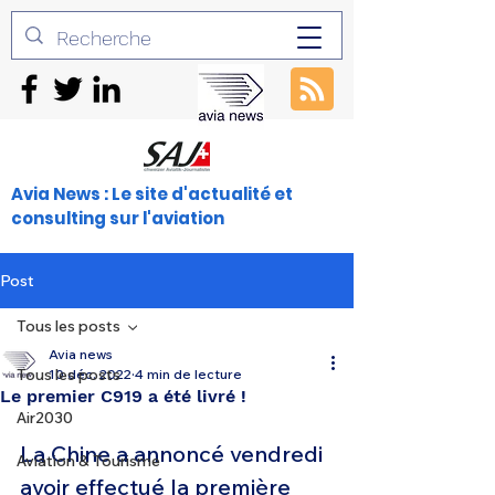
Avia News : Le site d'actualité et
consulting sur l'aviation
Post
Tous les posts
Avia news
Tous les posts
10 déc. 2022
4 min de lecture
Le premier C919 a été livré !
Air2030
La Chine a annoncé vendredi 
Aviation & Tourisme
avoir effectué la première 