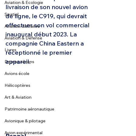
Aviation & Ecologie
livraison de son nouvel avion 
Spatial
de ligne, le C919, qui devrait 
effectuer son vol commercial 
Aviation d'affaires
inaugural début 2023. La 
Aviation & Défense
compagnie China Eastern a 
Livres
réceptionné le premier 
appareil. 
Drones aériens
Avions école
Hélicoptères
Art & Aviation
Patrimoine aéronautique
Avionique & pilotage
Avion expérimental