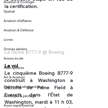
Aviation & Ecologie
la certification. 
Spatial
Aviation d'affaires
Aviation & Défense
Livres
Drones aériens
Le 5ème B777-9 @ Boeing
Avions école
Le vol
Hélicoptères
Le cinquième Boeing B777-9 
Art & Aviation
construit à Washington a 
décollé de Paine Field à 
Patrimoine aéronautique
Everett, dans l’État de 
Avionique & pilotage
Washington, mardi à 11 h 03, 
Avion expérimental