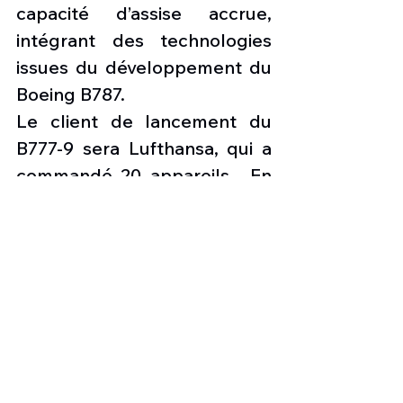
capacité d’assise accrue, 
intégrant des technologies 
issues du développement du 
Boeing B787.
Le client de lancement du 
B777-9 sera Lufthansa, qui a 
commandé 20 appareils.  En 
juin, Boeing avait 551 
commandes pour la famille 
B777X, qui comprend 
également le cargo B777-8F 
et le B777-8 longue portée.
Les nouvelles de l'aviation
Press aviation
Information suisse
Infos aviation suisse
Nouveaux avions de ligne
Boeing B777-9