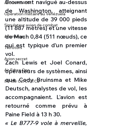
Brown ont navigué au-dessus 
Airbus H145M
de Washington, atteignant 
Opération militaire au Vénézuela
une altitude de 39 000 pieds 
Simulateur avion de combat
(11 887 mètres) et une vitesse 
de Mach 0,84 (511 nœuds), ce 
Avionneurs
qui est typique d’un premier 
Tiltrotors
vol.
Avion secret
Zach Lewis et Joel Conard, 
opérateurs de systèmes, ainsi 
Air Force One
que Cody Bruinsma et Mike 
IAI Kfir C2/C7/TC2
Deutsch, analystes de vol, les 
accompagnaient. L’avion est 
retourné comme prévu à 
Paine Field à 13 h 30.
« Le B777-9 vole à merveille, 