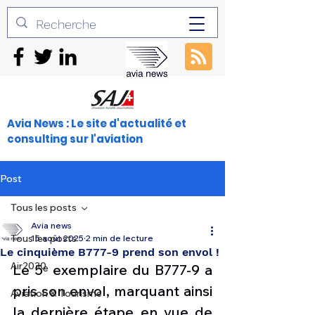
Avia News : Le site d'actualité et
consulting sur l'aviation
Post
Tous les posts
Avia news
Tous les posts
15 août 2025
2 min de lecture
Le cinquième B777-9 prend son envol !
Air2030
Le 5ᵉ exemplaire du B777-9 a 
pris son envol, marquant ainsi 
Aviation & Tourisme
la dernière étape en vue de 