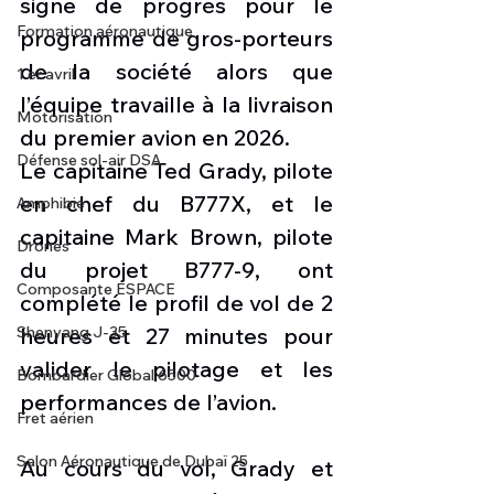
signe de progrès pour le 
Formation aéronautique
programme de gros-porteurs 
de la société alors que 
1 er avril
l’équipe travaille à la livraison 
Motorisation
du premier avion en 2026.
Défense sol-air DSA
Le capitaine Ted Grady, pilote 
en chef du B777X, et le 
Amphibie
capitaine Mark Brown, pilote 
Drones
du projet B777-9, ont 
Composante ESPACE
complété le profil de vol de 2 
heures et 27 minutes pour 
Shenyang J-35
valider le pilotage et les 
Bombardier Global 6500
performances de l’avion.
Fret aérien
Salon Aéronautique de Dubaï 25
Au cours du vol, Grady et 