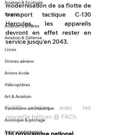
Aviation & Ecologie
modernisation de sa flotte de 
transport tactique C-130 
Spatial
Hercules, les appareils 
Aviation d'affaires
devront en effet rester en 
Aviation & Défense
service jusqu’en 2043. 
Livres
Drones aériens
Avions école
Hélicoptères
Art & Aviation
C-130 chilien avec les 
Patrimoine aéronautique
nouvelle hélices @ FACh
Avionique & pilotage
Avion expérimental
Un programme national