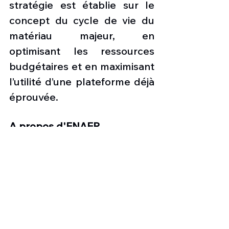
stratégie est établie sur le 
concept du cycle de vie du 
matériau majeur, en 
optimisant les ressources 
budgétaires et en maximisant 
l’utilité d’une plateforme déjà 
éprouvée.
A propos d'ENAER
L'Empresa Nacional de 
Aeronáutica de Chile (ENAER) 
est le principal constructeur 
aéronautique chilien. Fondé 
en 1980, il assure la 
maintenance et la 