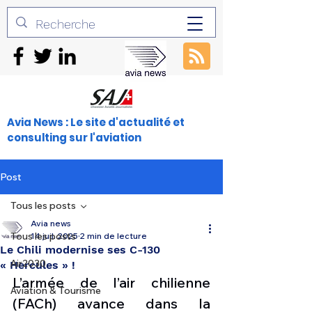
Avia News : Le site d'actualité et
consulting sur l'aviation
Post
Tous les posts
Avia news
Tous les posts
14 juil. 2025
2 min de lecture
Le Chili modernise ses C-130
Air2030
« Hercules » !
L’armée de l’air chilienne 
Aviation & Tourisme
(FACh) avance dans la 