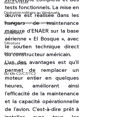
Airbus H145M
tests fonctionnels. La mise en 
Opération militaire au Vénézuela
œuvre est réalisée dans les 
hangars de maintenance 
Simulateur avion de combat
majeure d’ENAER sur la base 
Avionneurs
aérienne « El Bosque », avec 
Tiltrotors
le soutien technique direct 
Avion secret
du constructeur américain.
L’un des avantages est qu’il 
Air Force One
permet de remplacer un 
IAI Kfir C2/C7/TC2
moteur entier en quelques 
heures, améliorant ainsi 
l’efficacité de la maintenance 
et la capacité opérationnelle 
de l’avion. C’est-à-dire prêt à 
installer avec tous les 