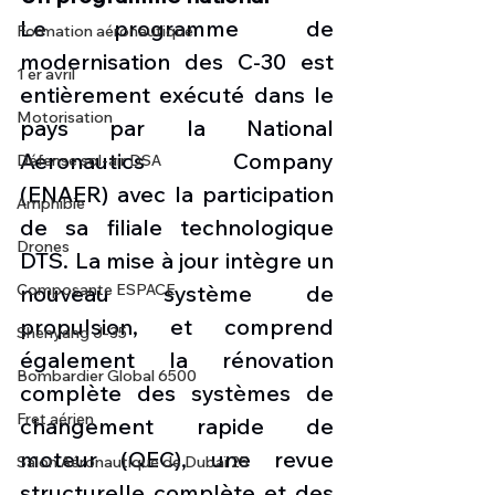
Le programme de 
Formation aéronautique
modernisation des C-30 est 
1 er avril
entièrement exécuté dans le 
Motorisation
pays par la National 
Aeronautics Company 
Défense sol-air DSA
(ENAER) avec la participation 
Amphibie
de sa filiale technologique 
Drones
DTS. La mise à jour intègre un 
Composante ESPACE
nouveau système de 
propulsion, et comprend 
Shenyang J-35
également la rénovation 
Bombardier Global 6500
complète des systèmes de 
Fret aérien
changement rapide de 
moteur (QEC), une revue 
Salon Aéronautique de Dubaï 25
structurelle complète et des 