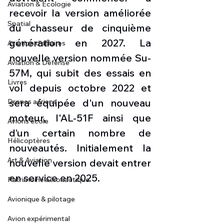
Aviation & Ecologie
recevoir la version améliorée 
Spatial
du chasseur de cinquième 
génération en 2027. La 
Aviation d'affaires
nouvelle version nommée Su-
Aviation & Défense
57M, qui subit des essais en 
Livres
vol depuis octobre 2022 et 
sera équipée d'un nouveau 
Drones aériens
moteur, l'AL-51F ainsi que 
Avions école
d’un certain nombre de 
Hélicoptères
nouveautés. Initialement la 
Art & Aviation
nouvelle version devait entrer 
en service en 2025.
Patrimoine aéronautique
Avionique & pilotage
Avion expérimental