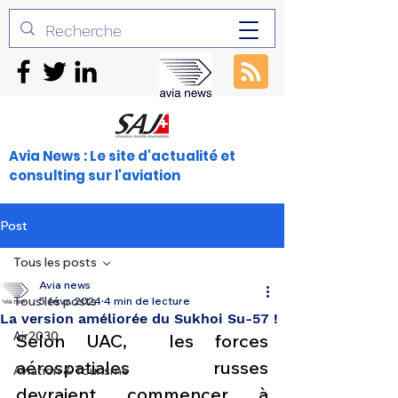
Avia News : Le site d'actualité et
consulting sur l'aviation
Post
Tous les posts
Avia news
Tous les posts
5 févr. 2024
4 min de lecture
La version améliorée du Sukhoi Su-57 !
Air2030
Selon UAC,  les forces 
aérospatiales russes 
Aviation & Tourisme
devraient commencer à 