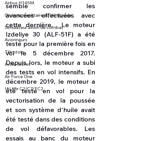
Airbus H145M
semble confirmer les 
avancées effectuées avec 
Opération militaire au Vénézuela
cette dernière.  Le moteur 
Simulateur avion de combat
Izdeliye 30 (ALF-51F) a été 
Avionneurs
testé pour la première fois en 
Tiltrotors
vol le 5 décembre 2017. 
Depuis lors, le moteur a subi 
Avion secret
des tests en vol intensifs. En 
Air Force One
décembre 2019, le moteur a 
IAI Kfir C2/C7/TC2
été testé en vol pour la 
vectorisation de la poussée 
et son système d'huile avait 
été testé dans des conditions 
de vol défavorables. Les 
essais au banc du moteur 