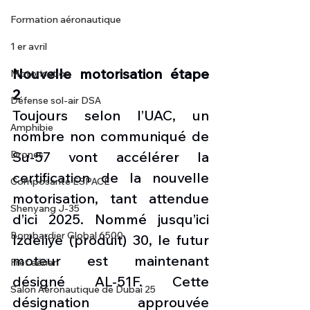
Formation aéronautique
1 er avril
Nouvelle motorisation étape 
Motorisation
2
Défense sol-air DSA
Toujours selon l’UAC, un 
Amphibie
nombre non communiqué de 
Drones
Su-57 vont accélérer la 
certification de la nouvelle 
Composante ESPACE
motorisation, tant attendue 
Shenyang J-35
d’ici 2025. Nommé jusqu’ici 
Bombardier Global 6500
Izdeliye (produit) 30, le futur 
moteur est maintenant 
Fret aérien
désigné AL-51F. Cette 
Salon Aéronautique de Dubaï 25
désignation approuvée 