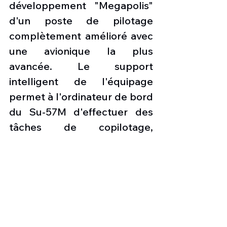
développement "Megapolis" 
d'un poste de pilotage 
complètement amélioré avec 
une avionique la plus 
avancée. Le support 
intelligent de l'équipage 
permet à l'ordinateur de bord 
du Su-57M d'effectuer des 
tâches de copilotage, 
libérant ainsi le pilote pour 
qu'il se concentre sur les 
fonctions critiques. L'avion 
prend en charge le pilotage 
et la préparation à l'utilisation 
des armes, selon Yuri Slyusar, 