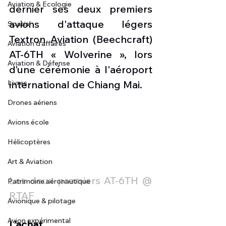
Aviation & Ecologie
dernier ses deux premiers 
avions d'attaque légers 
Spatial
Textron Aviation (Beechcraft) 
Aviation d'affaires
AT-6TH « Wolverine », lors 
Aviation & Défense
d’une cérémonie à l'aéroport 
Livres
international de Chiang Mai.
Drones aériens
Avions école
Hélicoptères
Art & Aviation
Les deux premiers AT-6TH @ 
Patrimoine aéronautique
RTAF
Avionique & pilotage
Avion expérimental
L’achat