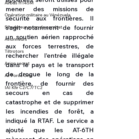
Airbus H145M
mener des missions de 
Opération militaire au Vénézuela
sécurité aux frontières. Il 
s’agit notamment de fournir 
Simulateur avion de combat
un soutien aérien rapproché 
Avionneurs
aux forces terrestres, de 
Tiltrotors
rechercher l’entrée illégale 
Avion secret
dans le pays et le transport 
de drogue le long de la 
Air Force One
frontière, de fournir des 
IAI Kfir C2/C7/TC2
secours en cas de 
catastrophe et de supprimer 
les incendies de forêt, a 
indiqué la RTAF. Le service a 
ajouté que les AT-6TH 