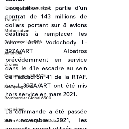
L'acquisition fait partie d'un 
Formation aéronautique
contrat de 143 millions de 
1 er avril
dollars portant sur 8 avions 
Motorisation
destinés à remplacer les 
avions Aero Vodochody L-
Défense sol-air DSA
39ZA/ART Albatros 
Amphibie
précédemment en service 
Drones
dans le 41e escadre au sein 
Composante ESPACE
de l’escadron 41 de la RTAF. 
Les L-39ZA/ART ont été mis 
Shenyang J-35
hors service en mars 2021. 
Bombardier Global 6500
Fret aérien
La commande a été passée 
en novembre 2021, les 
Salon Aéronautique de Dubaï 25
appareils seront utilisés pour 