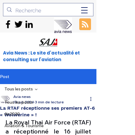
Avia News : Le site d'actualité et
consulting sur l'aviation
Post
Tous les posts
Avia news
Tous les posts
18 juil. 2024
3 min de lecture
La RTAF réceptionne ses premiers AT-6
Air2030
« Wolwerine » !
La Royal Thai Air Force (RTAF) 
Aviation & Tourisme
a réceptionné le 16 juillet 