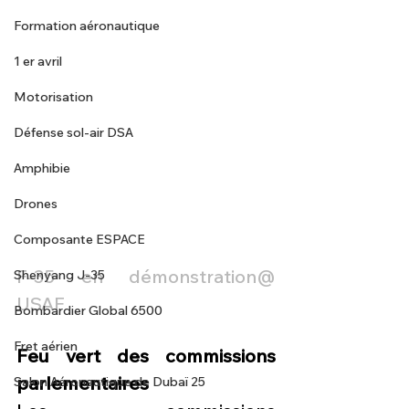
Formation aéronautique
1 er avril
Motorisation
Défense sol-air DSA
Amphibie
Drones
Composante ESPACE
F-35 en démonstration@ 
Shenyang J-35
USAF
Bombardier Global 6500
Fret aérien
Feu vert des commissions 
parlementaires
Salon Aéronautique de Dubaï 25