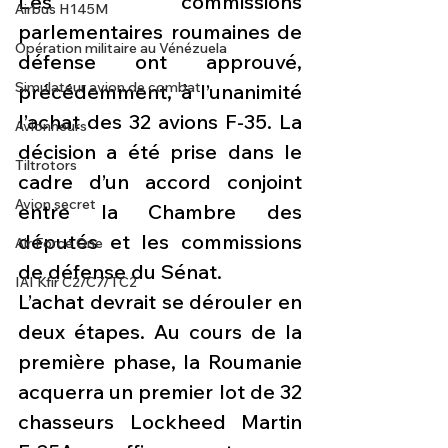
Les commissions 
Airbus H145M
parlementaires roumaines de 
Opération militaire au Vénézuela
défense ont approuvé, 
Simulateur avion de combat
précédemment, à l’unanimité 
l’achat des 32 avions F-35. La 
Avionneurs
décision a été prise dans le 
Tiltrotors
cadre d’un accord conjoint 
Avion secret
entre la Chambre des 
députés et les commissions 
Air Force One
de défense du Sénat.
IAI Kfir C2/C7/TC2
L’achat devrait se dérouler en 
deux étapes. Au cours de la 
première phase, la Roumanie 
acquerra un premier lot de 32 
chasseurs Lockheed Martin 