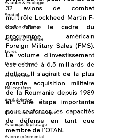
Aviation & Ecologie
32 avions de combat 
Spatial
multirôle Lockheed Martin F-
35A dans le cadre du 
Aviation d'affaires
programme américain 
Aviation & Défense
Foreign Military Sales (FMS). 
Livres
Le volume d'investissement 
est estimé à 6,5 milliards de 
Drones aériens
dollars. Il s'agirait de la plus 
Avions école
grande acquisition militaire 
Hélicoptères
de la Roumanie depuis 1989 
Art & Aviation
et d'une étape importante 
pour renforcer les capacités 
Patrimoine aéronautique
de défense en tant que 
Avionique & pilotage
membre de l'OTAN.
Avion expérimental