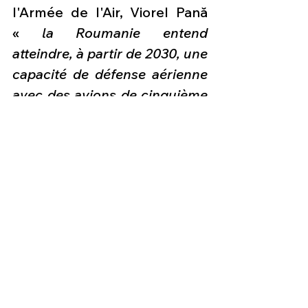
l'Armée de l'Air, Viorel Pană 
« 
la Roumanie entend 
atteindre, à partir de 2030, une 
capacité de défense aérienne 
avec des avions de cinquième 
génération».
Du F-16 au F-35
Après une longue période 
latente en matière de 
vieillissement, l’armée de l'air 
roumaine (RoAF) a débuté 
une importante 
modernisation avec l’achat de 
49 Lockheed Martin F-16 