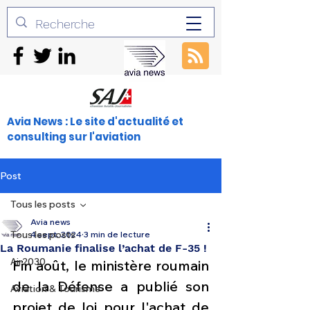
Avia News : Le site d'actualité et
consulting sur l'aviation
Post
Tous les posts
Avia news
Tous les posts
4 sept. 2024
3 min de lecture
La Roumanie finalise l’achat de F-35 !
Air2030
Fin août, le ministère roumain 
de la Défense a publié son 
Aviation & Tourisme
projet de loi pour l'achat de 