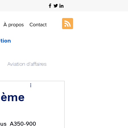
À propos
Contact
ation
Aviation d'affaires
s
Art & Aviation
 3ème
ation aéronautique
bus A350-900 