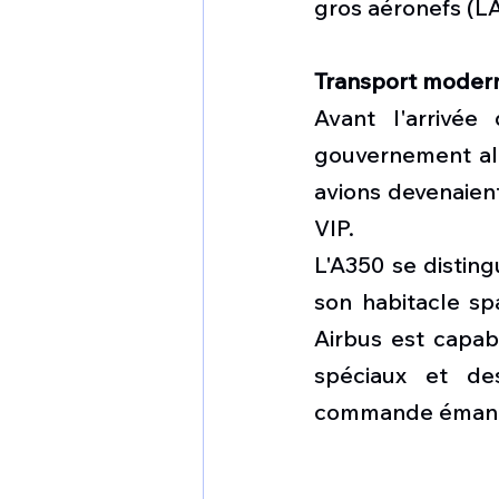
gros aéronefs (LA
Transport moder
Avant l'arrivée
gouvernement all
avions devenaient
VIP.  
L'A350 se distin
son habitacle spa
Airbus est capabl
spéciaux et des
commande émane