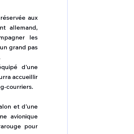
 réservée aux 
t allemand, 
mpagner les 
 un grand pas 
.
quipé d'une 
ra accueillir 
g-courriers.
e avionique 
arouge pour 