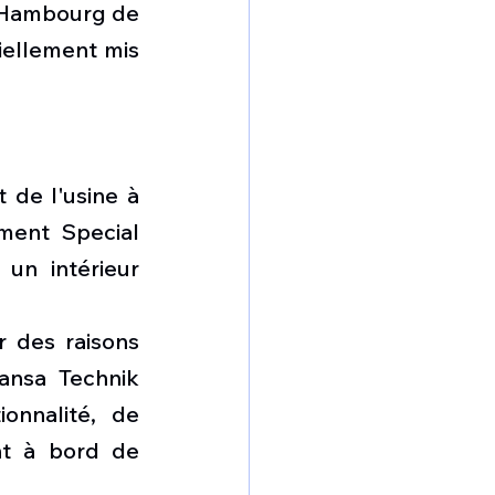
e Hambourg de 
ellement mis 
 de l'usine à 
ment Special 
un intérieur 
 des raisons 
ansa Technik 
nnalité, de 
nt à bord de 