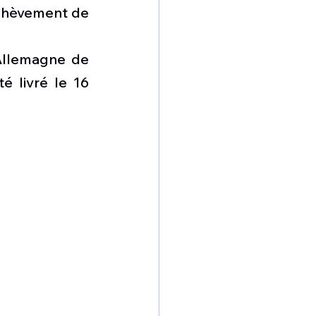
omposante ESPACE
chèvement de 
Allemagne de 
e de Dubaï 25
é livré le 16 
t
Avionneurs