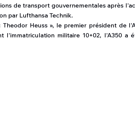
Défense sol-air DSA
Amphibie
Drones
C
sions de transport gouvernementales après l'a
vion par Lufthansa Technik.
« Theodor Heuss », le premier président de l'
ier Global 6500
Fret aérien
Salon Aéronautiqu
t l'immatriculation militaire 10+02, l'A350 a ét
 militaire au Vénézuela
Simulateur avion de comba