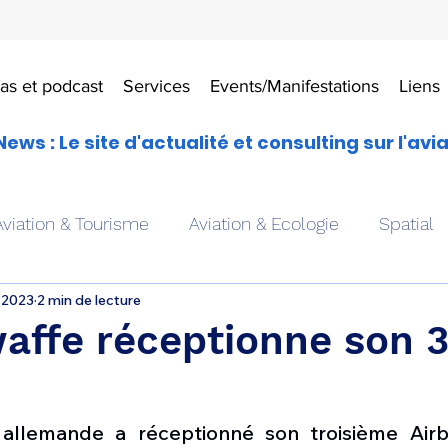
as et podcast
Services
Events/Manifestations
Liens
News : Le site d'actualité et consulting sur l'avi
Aviation & Tourisme
Aviation & Ecologie
Spatial
 2023
2 min de lecture
es
Drones aériens
Avions école
Hélicoptère
waffe réceptionne son
Avionique & pilotage
Avion expérimental
Form
r allemande a réceptionné son troisième Air