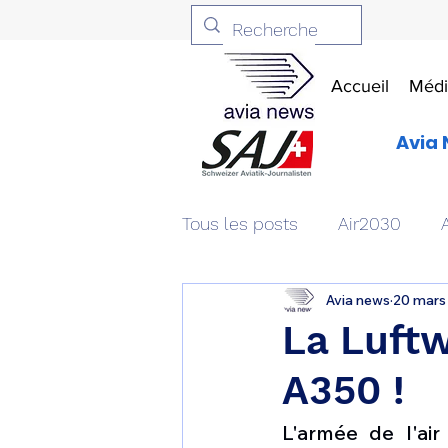
Accueil
Médi
Avia 
Tous les posts
Air2030
Avia news
20 mars
Aviation & Défense
Livr
La Luft
A350 !
Patrimoine aéronautique
L'armée de l'ai