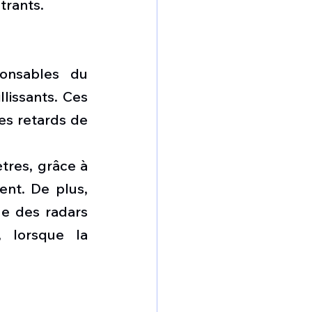
trants.
onsables du 
issants. Ces 
es retards de 
res, grâce à 
nt. De plus, 
e des radars 
 lorsque la 