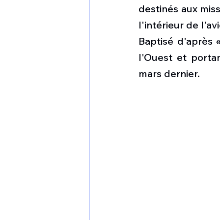
1 er avril
Motorisation
destinés aux mis
l'intérieur de l'a
Baptisé d'après 
Shenyang J-35
Bombard
l'Ouest et portan
mars dernier. 
Airbus H145M
Opération
Tiltrotors