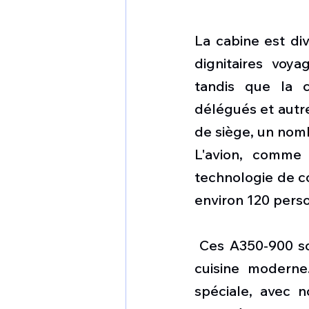
La cabine est div
dignitaires voy
tandis que la c
délégués et autre
de siège, un nomb
L'avion, comme 
technologie de co
environ 120 perso
 Ces A350-900 sont équipés d'une salle de conférence, d'un salon et d'une 
cuisine moderne
spéciale, avec 