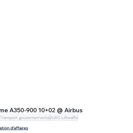
sième A350-900 10+02 @ Airbus
Transport gouvernemental
A350 luftwaffe
ation d'affaires