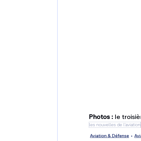
Photos :
 le troi
les nouvelles de l'aviation
Aviation & Défense
Avi