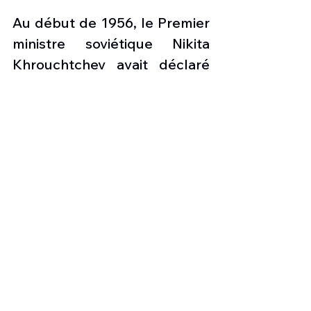
Au début de 1956, le Premier 
ministre soviétique Nikita 
Khrouchtchev avait déclaré 
que son pays fabriquait des 
"missiles comme des 
saucisses" et qu'il aurait 
bientôt une bombe à 
hydrogène capable de 
frapper "n'importe quel point 
du monde". Tout invité non 
invité survolant la Russie, a-t-
il également averti, serait 
abattu en toute impunité.