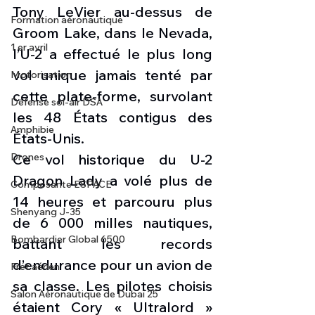
Tony LeVier au-dessus de 
Formation aéronautique
Groom Lake, dans le Nevada, 
1 er avril
l’U-2 a effectué le plus long 
vol unique jamais tenté par 
Motorisation
cette plate-forme, survolant 
Défense sol-air DSA
les 48 États contigus des 
Amphibie
États-Unis.
Drones
Ce vol historique du U-2 
Dragon Lady a volé plus de 
Composante ESPACE
14 heures et parcouru plus 
Shenyang J-35
de 6 000 milles nautiques, 
Bombardier Global 6500
battant les records 
d’endurance pour un avion de 
Fret aérien
sa classe. Les pilotes choisis 
Salon Aéronautique de Dubaï 25
étaient Cory « Ultralord » 