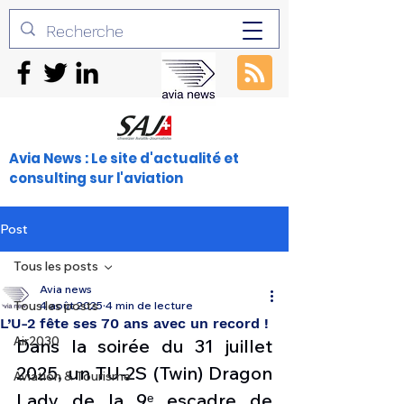
Avia News : Le site d'actualité et
consulting sur l'aviation
Post
Tous les posts
Avia news
Tous les posts
4 août 2025
4 min de lecture
L’U-2 fête ses 70 ans avec un record !
Air2030
Dans la soirée du 31 juillet 
2025, un TU-2S (Twin) Dragon 
Aviation & Tourisme
Lady de la 9ᵉ escadre de 