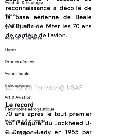
Aviation & Ecologie
reconnaissance a décollé de 
Spatial
la base aérienne de Beale 
(AFB) afin de fêter les 70 ans 
Aviation d'affaires
de carrière de l’avion. 
Aviation & Défense
Livres
Drones aériens
Avions école
Hélicoptères
Le TU-2 à l'arrivée @ USAF
Art & Aviation
Le record
Patrimoine aéronautique
70 ans après le tout premier 
Avionique & pilotage
vol inaugural du Lockheed U-
2 Dragon Lady en 1955 par 
Avion expérimental