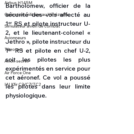
Airbus H145M
Bartholomew, officier de la 
sécurité des vols affecté au 
Opération militaire au Vénézuela
1ᵉʳ RS et pilote instructeur U-
Simulateur avion de combat
2, et le lieutenant-colonel « 
Avionneurs
Jethro », pilote instructeur du 
Tiltrotors
1ᵉʳ RS et pilote en chef U-2, 
soit les pilotes les plus 
Avion secret
expérimentés en service pour 
Air Force One
cet aéronef. Ce vol a poussé 
IAI Kfir C2/C7/TC2
les pilotes dans leur limite 
physiologique.