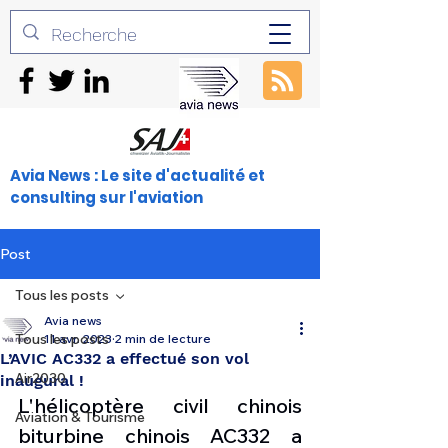
Avia News : Le site d'actualité et
consulting sur l'aviation
Post
Tous les posts
Avia news
Tous les posts
11 avr. 2023
2 min de lecture
L’AVIC AC332 a effectué son vol
Air2030
inaugural !
L'hélicoptère civil chinois 
Aviation & Tourisme
biturbine chinois AC332 a 