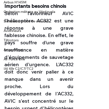
Airbus H145M
Importants besoins chinois
Opération militaire au Vénézuela
Selon l’avionneur AVIC 
l’hélicoptère AC332 est une 
Simulateur avion de combat
réponse à une grave 
Avionneurs
faiblesse chinoise. En effet, le 
Tiltrotors
pays souffre d’une grave 
insuffisance en matière 
Avion secret
d'équipements de sauvetage 
Air Force One
aérien d'urgence. L’AC332 
IAI Kfir C2/C7/TC2
doit donc venir palier à ce 
manque dans un avenir 
proche. Lors du 
développement de l'AC332, 
AVIC s'est concentré sur le 
besoin urgent d'hélicoptères 