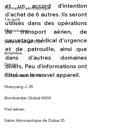
et un accord d’intention 
Formation aéronautique
d'achat de 6 autres. Ils seront 
1 er avril
utilisés dans des opérations 
Motorisation
de transport aérien, de 
sauvetage médical d'urgence 
Défense sol-air DSA
et de patrouille, ainsi que 
Amphibie
dans d'autres domaines 
Drones
divers. Peu d’informations ont 
filtré sur le nouvel appareil. 
Composante ESPACE
Shenyang J-35
Bombardier Global 6500
Fret aérien
Salon Aéronautique de Dubaï 25