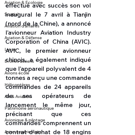
Aviation & Ecologie
effectué avec succès son vol 
inaugural le 7 avril à Tianjin 
Spatial
(nord de la Chine), a annoncé 
Aviation d'affaires
l’avionneur Aviation Industry 
Aviation & Défense
Corporation of China (AVIC). 
Livres
AVIC, le premier avionneur 
chinois, a également indiqué 
Drones aériens
que l’appareil polyvalent de 4 
Avions école
tonnes a reçu une commande 
Hélicoptères
commandes de 24 appareils 
de ses opérateurs de 
Art & Aviation
lancement le même jour, 
Patrimoine aéronautique
précisant que ces 
Avionique & pilotage
commandes comprennent un 
contrat d'achat de 18 engins 
Avion expérimental