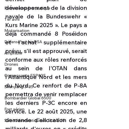
développement de la division 
Formation aéronautique
navale de la Bundeswehr « 
1 er avril
Kurs Marine 2025 ». Le pays a 
Motorisation
déjà commandé 8 Poséidon 
et l'achat supplémentaire 
Défense sol-air DSA
prévu, s'il est approuvé, serait 
Amphibie
conforme aux rôles renforcés 
Drones
au sein de l'OTAN dans 
Composante ESPACE
l'Atlantique Nord et les mers 
du Nord. Ce renfort de P-8A 
Shenyang J-35
permettra de venir remplacer 
Bombardier Global 6500
les derniers P-3C encore en 
Fret aérien
service. Le 22 août 2025, une 
demande d'allocation de 2,8 
Salon Aéronautique de Dubaï 25
milliards d'euros en « crédits 