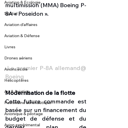
Aviation & Ecologie
multimission (MMA) Boeing P-
8A « Poseidon ».
Spatial
Aviation d'affaires
Aviation & Défense
Livres
Drones aériens
 Le premier P-8A allemand@ 
Avions école
Boeing
Hélicoptères
Art & Aviation
Modernisation de la flotte
Cette future commande est 
Patrimoine aéronautique
basée sur un financement du 
Avionique & pilotage
budget de défense et du 
Avion expérimental
dernier plan de 