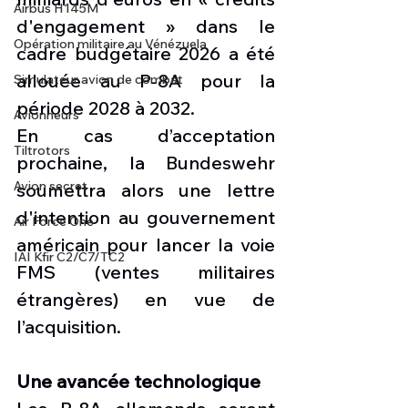
Airbus H145M
d'engagement » dans le 
Opération militaire au Vénézuela
cadre budgétaire 2026 a été 
allouée au P-8A pour la 
Simulateur avion de combat
période 2028 à 2032.
Avionneurs
En cas d’acceptation 
Tiltrotors
prochaine, la Bundeswehr 
Avion secret
soumettra alors une lettre 
d'intention au gouvernement 
Air Force One
américain pour lancer la voie 
IAI Kfir C2/C7/TC2
FMS (ventes militaires 
étrangères) en vue de 
l’acquisition.
Une avancée technologique