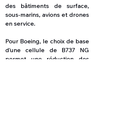
des bâtiments de surface, 
sous-marins, avions et drones 
en service.
Pour Boeing, le choix de base 
d’une cellule de B737 NG 
permet une réduction des 
coûts importante. Le 
constructeur estime que 
cette base permettra de 
décliner d’autres versions du 
P-8A afin de remplacer 
plusieurs appareils 
actuellement en service et 
destinés à des opérations 