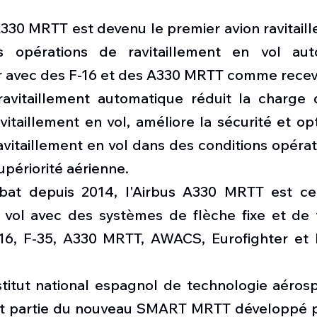
l'A330 MRTT est devenu le premier avion ravitail
es opérations de ravitaillement en vol aut
ur avec des F-16 et des A330 MRTT comme recev
vitaillement automatique réduit la charge d
vitaillement en vol, améliore la sécurité et opt
avitaillement en vol dans des conditions opérati
upériorité aérienne.
at depuis 2014, l'Airbus A330 MRTT est cert
n vol avec des systèmes de flèche fixe et de 
-16, F-35, A330 MRTT, AWACS, Eurofighter et b
nstitut national espagnol de technologie aérospa
ait partie du nouveau SMART MRTT développé pa