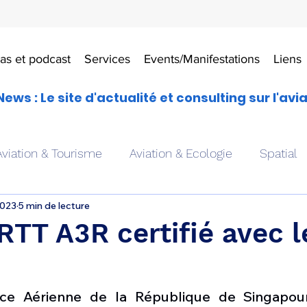
as et podcast
Services
Events/Manifestations
Liens
News : Le site d'actualité et consulting sur l'avi
Aviation & Tourisme
Aviation & Ecologie
Spatial
2023
5 min de lecture
es
Drones aériens
Avions école
Hélicoptère
TT A3R certifié avec l
Avionique & pilotage
Avion expérimental
Form
rce Aérienne de la République de Singapour