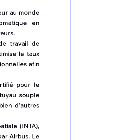
leur au monde 
omatique en 
eurs.
e travail de 
imise le taux 
onnelles afin 
ifié pour le 
tuyau souple 
ien d'autres 
tiale (INTA), 
r Airbus. Le 