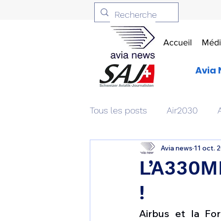
Accueil
Médi
Avia 
Tous les posts
Air2030
Avia news
11 oct. 
Aviation & Défense
Livr
L’A330MR
!
Patrimoine aéronautique
Airbus et la Fo