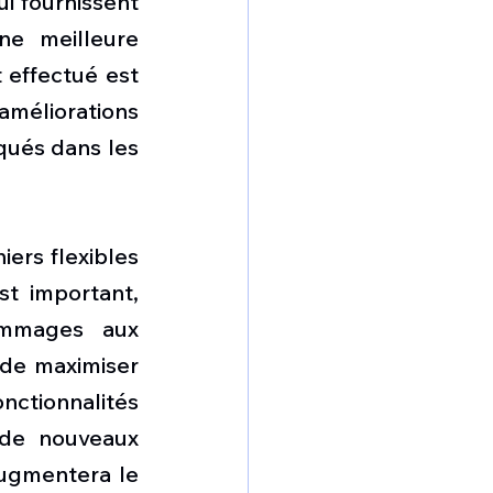
 fournissent 
ne meilleure 
 effectué est 
éliorations 
qués dans les 
ers flexibles 
t important, 
ommages aux 
 de maximiser 
tionnalités 
de nouveaux 
ugmentera le 