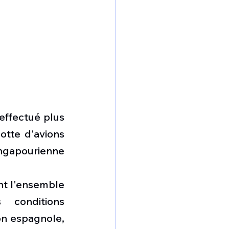
ffectué plus 
tte d'avions 
ingapourienne 
nt l'ensemble 
conditions 
on espagnole, 