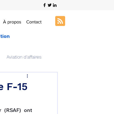
À propos
Contact
ation
Aviation d'affaires
s
Art & Aviation
e F-15
ation aéronautique
 (RSAF) ont 