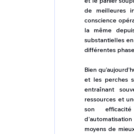
et le panier soup
de meilleures i
conscience opérat
la même depuis 
substantielles en
différentes phase
Bien qu’aujourd’h
et les perches so
entraînant sou
ressources et une
son efficacité
d'automatisatio
moyens de mieux 