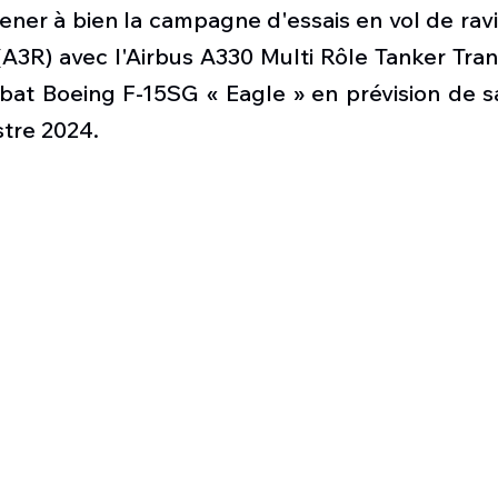
Défense sol-air DSA
Amphibie
Drones
C
ner à bien la campagne d'essais en vol de ravi
A3R) avec l'Airbus A330 Multi Rôle Tanker Tran
bat Boeing F-15SG « Eagle » en prévision de sa 
ier Global 6500
Fret aérien
Salon Aéronautiqu
tre 2024.
 militaire au Vénézuela
Simulateur avion de comba