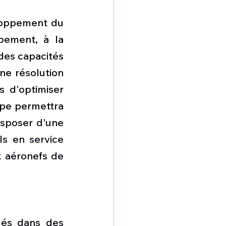
loppement du 
ement, à la 
des capacités 
e résolution 
 d'optimiser 
ape permettra 
sposer d'une 
s en service 
 aéronefs de 
és dans des 