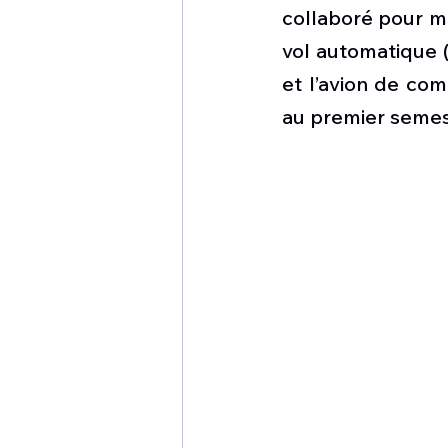
1 er avril
Motorisation
collaboré pour me
vol automatique (
et l’avion de com
Shenyang J-35
Bombard
au premier semes
Airbus H145M
Opération
Tiltrotors