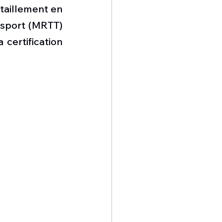
omposante ESPACE
taillement en 
sport (MRTT) 
certification 
e de Dubaï 25
t
Avionneurs