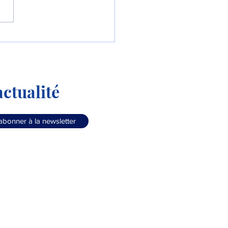
líneas Argentinas
rnise sa flotte !
ctualité
abonner à la newsletter