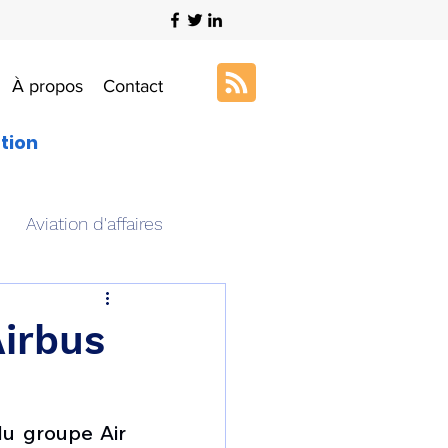
À propos
Contact
ation
Aviation d'affaires
s
Art & Aviation
irbus
ation aéronautique
u groupe Air 