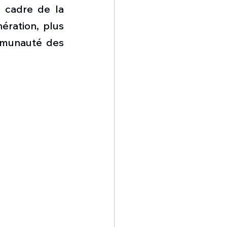
omposante ESPACE
 cadre de la 
ration, plus 
mmunauté des 
e de Dubaï 25
t
Avionneurs