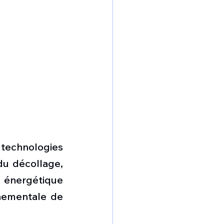
echnologies 
u décollage, 
 énergétique 
nementale de 