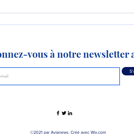
Le premier MC-21-310 de
Aero
série effectue son premier
mode
vol !
nnez-vous à notre newsletter a
S'
©2021 par Avianews. Créé avec Wix.com