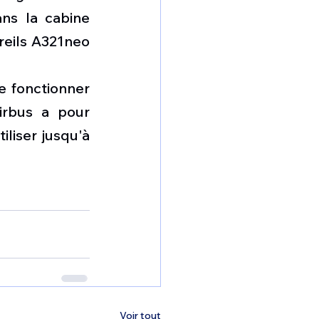
ns la cabine 
reils A321neo 
 fonctionner 
irbus a pour 
liser jusqu'à 
Voir tout