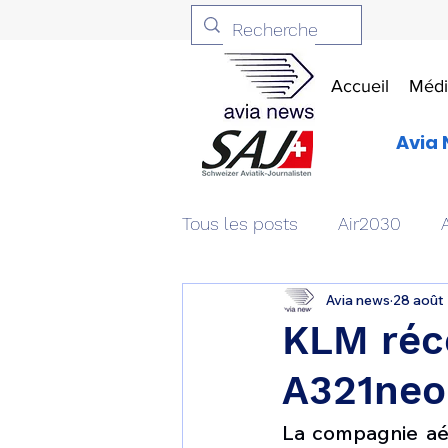
Accueil
Médi
Avia 
Tous les posts
Air2030
Avia news
28 août
Aviation & Défense
Livr
KLM réc
A321neo
Patrimoine aéronautique
La compagnie aé