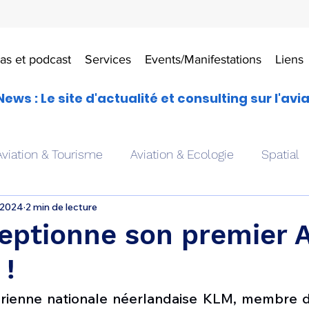
as et podcast
Services
Events/Manifestations
Liens
News : Le site d'actualité et consulting sur l'avi
Aviation & Tourisme
Aviation & Ecologie
Spatial
 2024
2 min de lecture
es
Drones aériens
Avions école
Hélicoptère
eptionne son premier A
 !
Avionique & pilotage
Avion expérimental
Form
rienne nationale néerlandaise KLM, membre d