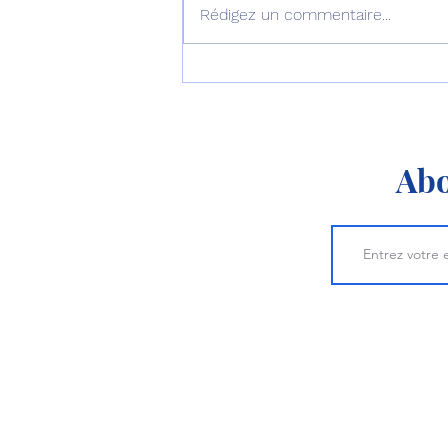
Rédigez un commentaire...
Le septième B777-9
décolle pour son premier
vol !
Abo