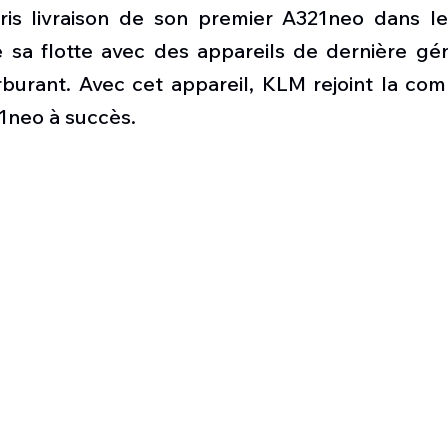
Défense sol-air DSA
Amphibie
Drones
C
is livraison de son premier A321neo dans le
 sa flotte avec des appareils de dernière géné
urant. Avec cet appareil, KLM rejoint la co
ier Global 6500
Fret aérien
Salon Aéronautiqu
1neo à succès.
 militaire au Vénézuela
Simulateur avion de comba