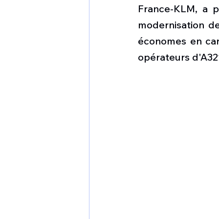
1 er avril
Motorisation
France-KLM, a pr
modernisation de
économes en carb
Shenyang J-35
Bombard
opérateurs d'A32
Airbus H145M
Opération
Tiltrotors