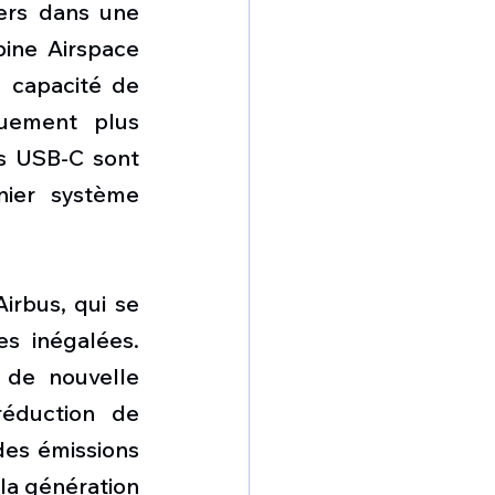
ers dans une 
ine Airspace 
 capacité de 
ement plus 
s USB-C sont 
ier système 
rbus, qui se 
s inégalées. 
de nouvelle 
éduction de 
es émissions 
a génération 