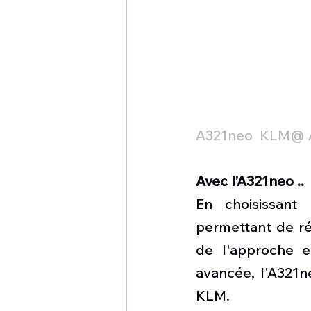
A321neo  KLM@ 
Avec l’A321neo ..
En choisissant
permettant de réd
de l'approche et
avancée, l'A321n
KLM.