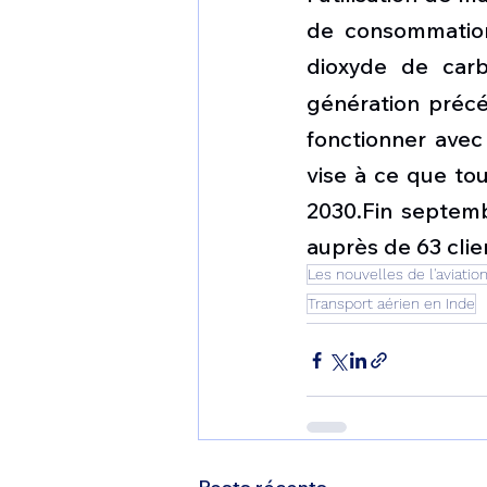
de consommation 
dioxyde de car
génération précé
fonctionner avec 
vise à ce que tou
2030.Fin septem
auprès de 63 cli
Les nouvelles de l'aviatio
Transport aérien en Inde