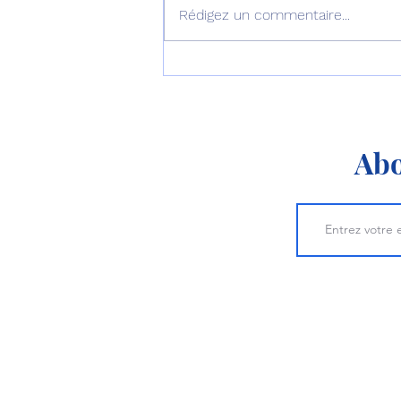
Rédigez un commentaire...
Le P-8 et le MQ-4
apprennent à travailler
ensemble !
Abo