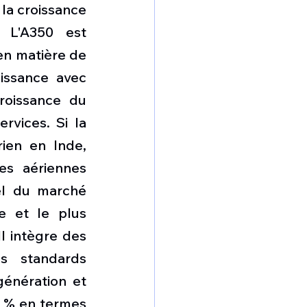
la croissance 
L'A350 est 
n matière de 
issance avec 
roissance du 
rvices. Si la 
ien en Inde, 
s aériennes 
el du marché 
e et le plus 
 intègre des 
 standards 
énération et 
5 % en termes 