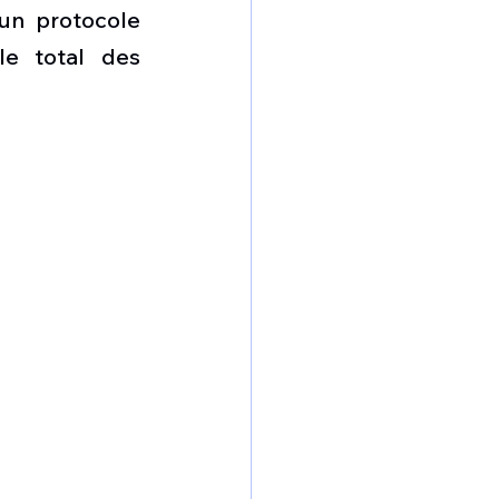
omposante ESPACE
un protocole 
e total des 
e de Dubaï 25
t
Avionneurs