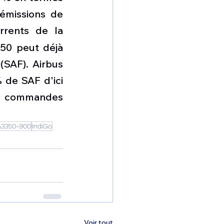
émissions de 
rrents de la 
50 peut déjà 
SAF). Airbus 
de SAF d'ici 
00 commandes 
A3350-900
IndiGo
Voir tout