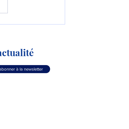
Colombie commande le
90 « Millennium » !
ctualité
abonner à la newsletter