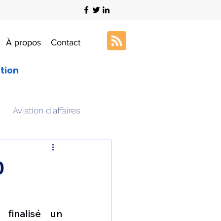
À propos
Contact
ation
Aviation d'affaires
s
Art & Aviation
0
ation aéronautique
finalisé un 