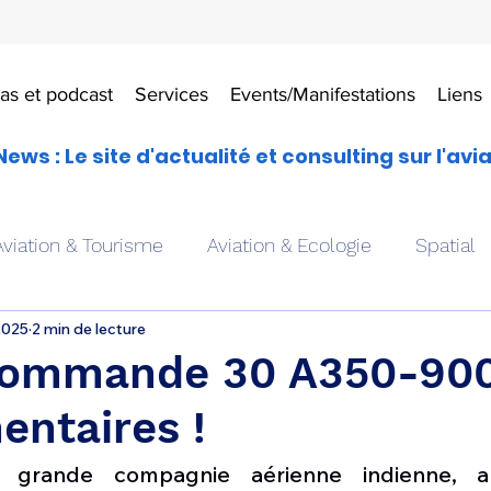
as et podcast
Services
Events/Manifestations
Liens
News : Le site d'actualité et consulting sur l'avi
Aviation & Tourisme
Aviation & Ecologie
Spatial
2025
2 min de lecture
es
Drones aériens
Avions école
Hélicoptère
commande 30 A350-90
entaires !
Avionique & pilotage
Avion expérimental
Form
s grande compagnie aérienne indienne, a 