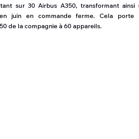
Défense sol-air DSA
Amphibie
Drones
C
ant sur 30 Airbus A350, transformant ainsi 
 en juin en commande ferme. Cela porte l
 de la compagnie à 60 appareils. 
ier Global 6500
Fret aérien
Salon Aéronautiqu
 militaire au Vénézuela
Simulateur avion de comba