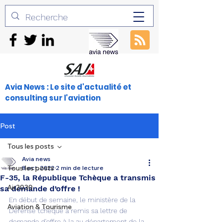
Avia News : Le site d'actualité et
consulting sur l'aviation
Post
Tous les posts
Avia news
Tous les posts
8 oct. 2022
2 min de lecture
F-35, la République Tchèque a transmis
Air2030
sa demande d’offre !
En début de semaine, le ministère de la 
Aviation & Tourisme
Défense tchèque a remis sa lettre de 
demande d'offre à la au département de la 