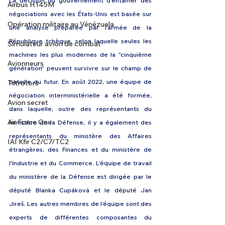
La décision du gouvernement d'entamer des 
Airbus H145M
négociations avec les États-Unis est basée sur 
Opération militaire au Vénézuela
une analyse préparée par l'armée de la 
République tchèque, selon laquelle seules les 
Simulateur avion de combat
machines les plus modernes de la "cinquième 
Avionneurs
génération" peuvent survivre sur le champ de 
bataille du futur. En août 2022, une équipe de 
Tiltrotors
négociation interministérielle a été formée, 
Avion secret
dans laquelle, outre des représentants du 
Air Force One
ministère de la Défense, il y a également des 
représentants du ministère des Affaires 
IAI Kfir C2/C7/TC2
étrangères, des Finances et du ministère de 
l'Industrie et du Commerce. L'équipe de travail 
du ministère de la Défense est dirigée par le 
député Blanka Cupáková et le député Jan 
Jireš. Les autres membres de l'équipe sont des 
experts de différentes composantes du 