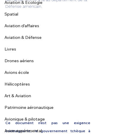
Aviation & Ecologie
Défense américain.
Spatial
Aviation d'affaires
Aviation & Défense
Livres
Drones aériens
Avions école
Hélicoptères
Art & Aviation
Patrimoine aéronautique
Avionique & pilotage
Ce document n'est pas une exigence 
Avion expérimental
contraignante, le gouvernement tchèque à 