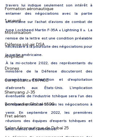
travers lui indique seulement son intérêt à 
Formation aéronautique
entamer des négociations avec la partie 
1 er avril
américaine sur l'achat d’avions de combat de 
type Lockheed Martin F-35A « Lightning II ».  La 
Motorisation
remise de la lettre est une condition préalable 
Défense sol-air DSA
nécessaire à la poursuite des négociations pour 
la partie américaine.
Amphibie
À la mi-octobre 2022, des représentants du 
Drones
ministère de la Défense discuteront des 
paramètres d'acquisition et d'exploitation 
Composante ESPACE
d'aéronefs aux États-Unis. L'implication 
Shenyang J-35
éventuelle de l'industrie tchèque sera l'un des 
Bombardier Global 6500
principaux points de toutes les négociations à 
venir. En septembre 2022, les premières 
Fret aérien
réunions des équipes d'experts tchèques et 
Salon Aéronautique de Dubaï 25
américaines ont commencé.