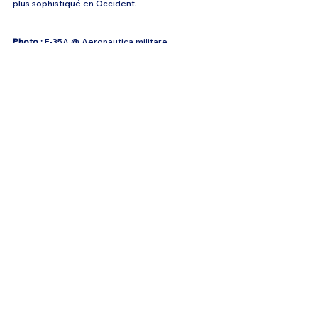
plus sophistiqué en Occident.
Photo : 
F-35A @ Aeronautica militare
F35
F-35 République Tchèque
Voir tout
Posts récents