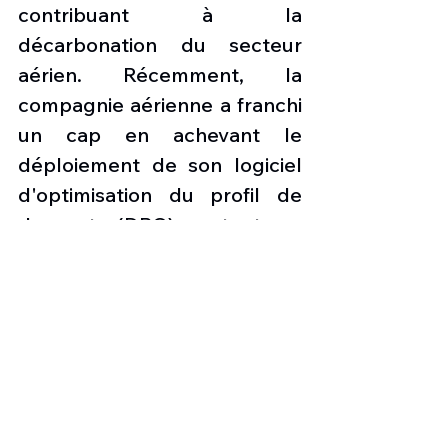
contribuant à la 
décarbonation du secteur 
aérien. Récemment, la 
compagnie aérienne a franchi 
un cap en achevant le 
déploiement de son logiciel 
d'optimisation du profil de 
descente (DPO) sur toute sa 
flotte en investissant 
plusieurs millions de livres 
sterling. De plus, la 
compagnie a réalisé une 
réduction record de son 
intensité carbone au cours de 
l'exercice 2024 par rapport à 