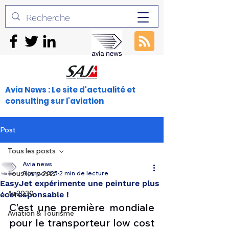
Avia News : Le site d'actualité et
consulting sur l'aviation
Post
Tous les posts
Avia news
Tous les posts
8 janv. 2025
2 min de lecture
EasyJet expérimente une peinture plus
Air2030
écoresponsable !
C’est une première mondiale 
Aviation & Tourisme
pour le transporteur low cost 