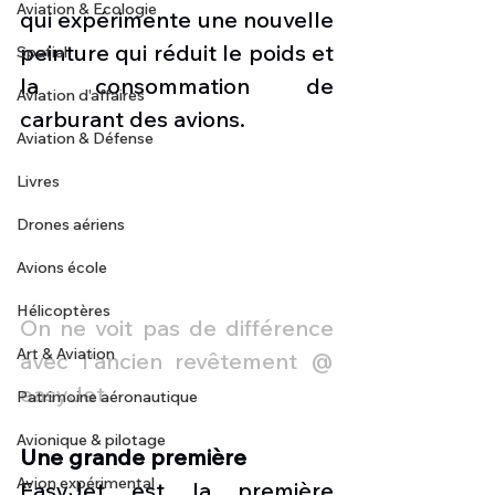
Aviation & Ecologie
qui expérimente une nouvelle 
peinture qui réduit le poids et 
Spatial
la consommation de 
Aviation d'affaires
carburant des avions. 
Aviation & Défense
Livres
Drones aériens
Avions école
Hélicoptères
On ne voit pas de différence 
Art & Aviation
avec l'ancien revêtement @ 
easyJet
Patrimoine aéronautique
Avionique & pilotage
Une grande première
Avion expérimental
EasyJet est la première 