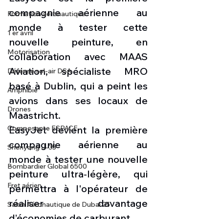
compagnie aérienne au 
Formation aéronautique
monde à tester cette 
1 er avril
nouvelle peinture, en 
Motorisation
collaboration avec MAAS 
Aviation, spécialiste MRO 
Défense sol-air DSA
basé à Dublin, qui a peint les 
Amphibie
avions dans ses locaux de 
Drones
Maastricht.
Composante ESPACE
EasyJet devient la première 
compagnie aérienne au 
Shenyang J-35
monde à tester une nouvelle 
Bombardier Global 6500
peinture ultra-légère, qui 
Fret aérien
permettra à l'opérateur de 
réaliser davantage 
Salon Aéronautique de Dubaï 25
d’économies de carburant.