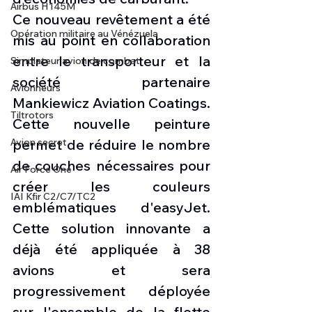
Airbus H145M
Ce nouveau revêtement a été 
Opération militaire au Vénézuela
mis au point en collaboration 
entre le transporteur et la 
Simulateur avion de combat
société partenaire 
Avionneurs
Mankiewicz Aviation Coatings. 
Tiltrotors
Cette nouvelle peinture 
Avion secret
permet de réduire le nombre 
de couches nécessaires pour 
Air Force One
créer les couleurs 
IAI Kfir C2/C7/TC2
emblématiques d'easyJet. 
Cette solution innovante a 
déjà été appliquée à 38 
avions et sera 
progressivement déployée 
sur l'ensemble de la flotte 