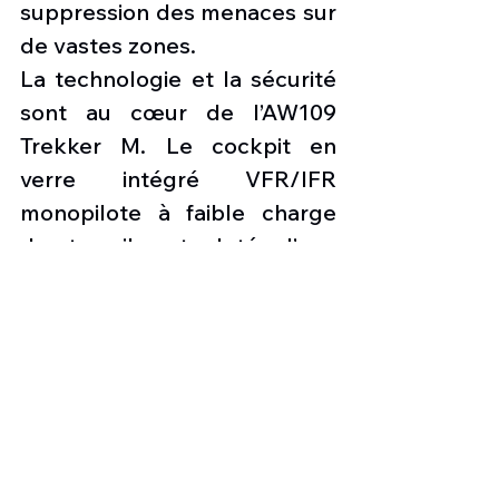
suppression des menaces sur 
de vastes zones.
La technologie et la sécurité 
sont au cœur de l’AW109 
Trekker M. Le cockpit en 
verre intégré VFR/IFR 
monopilote à faible charge 
de travail est doté d’une 
avionique et de systèmes 
avancés pour fournir une 
excellente connaissance de 
la situation. Un système de 
vision synthétique (SVS), une 
représentation de l’autoroute 
dans le ciel (HITS), une carte 