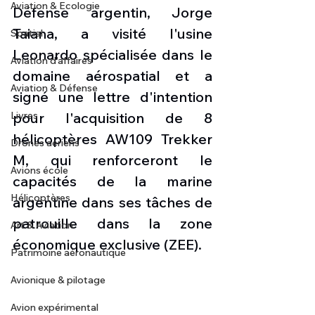
Aviation & Ecologie
Défense argentin, Jorge 
Taiana, a visité l'usine 
Spatial
Leonardo spécialisée dans le 
Aviation d'affaires
domaine aérospatial et a 
Aviation & Défense
signé une lettre d'intention 
Livres
pour l'acquisition de 8 
hélicoptères AW109 Trekker 
Drones aériens
M, qui renforceront le 
Avions école
capacités de la marine 
Hélicoptères
argentine dans ses tâches de 
patrouille dans la zone 
Art & Aviation
économique exclusive (ZEE).
Patrimoine aéronautique
Avionique & pilotage
Avion expérimental