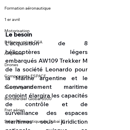
Formation aéronautique
1 er avril
Motorisation
Le besoin
Défense sol-air DSA
L'acquisition de 8 
hélicoptères légers 
Amphibie
embarqués AW109 Trekker M 
Drones
de la société Leonardo pour 
Composante ESPACE
la Marine argentine et le 
Commandement maritime 
Shenyang J-35
conjoint élargira les capacités 
Bombardier Global 6500
de contrôle et de 
Fret aérien
surveillance des espaces 
maritimes sous juridiction 
Salon Aéronautique de Dubaï 25