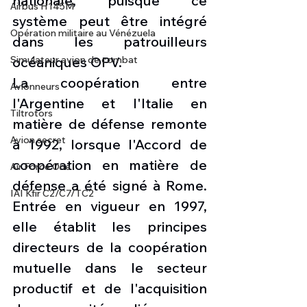
nationale, puisque ce 
Airbus H145M
système peut être intégré 
Opération militaire au Vénézuela
dans les patrouilleurs 
Simulateur avion de combat
océaniques OPV.
La coopération entre 
Avionneurs
l'Argentine et l'Italie en 
Tiltrotors
matière de défense remonte 
Avion secret
à 1992, lorsque l'Accord de 
coopération en matière de 
Air Force One
défense a été signé à Rome. 
IAI Kfir C2/C7/TC2
Entrée en vigueur en 1997, 
elle établit les principes 
directeurs de la coopération 
mutuelle dans le secteur 
productif et de l'acquisition 