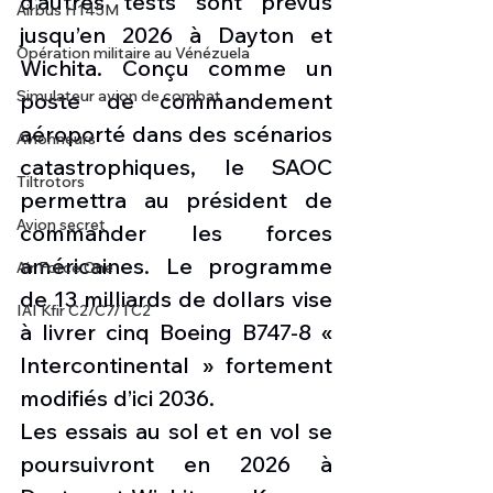
d’autres tests sont prévus 
Airbus H145M
jusqu’en 2026 à Dayton et 
Opération militaire au Vénézuela
Wichita. Conçu comme un 
Simulateur avion de combat
poste de commandement 
aéroporté dans des scénarios 
Avionneurs
catastrophiques, le SAOC 
Tiltrotors
permettra au président de 
Avion secret
commander les forces 
américaines. Le programme 
Air Force One
de 13 milliards de dollars vise 
IAI Kfir C2/C7/TC2
à livrer cinq Boeing B747-8 « 
Intercontinental » fortement 
modifiés d’ici 2036.
Les essais au sol et en vol se 
poursuivront en 2026 à 