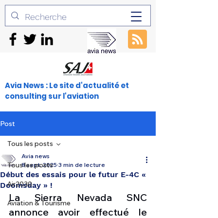
Avia News : Le site d'actualité et
consulting sur l'aviation
Post
Tous les posts
Avia news
Tous les posts
8 sept. 2025
3 min de lecture
Début des essais pour le futur E-4C «
Air2030
Doomsday » !
La Sierra Nevada SNC 
Aviation & Tourisme
annonce avoir effectué le 