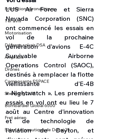
L’US Air Force et Sierra 
Formation aéronautique
Nevada Corporation (SNC) 
1 er avril
ont commencé les essais en 
Motorisation
vol de la prochaine 
Défense sol-air DSA
génération d’avions E-4C 
Survivable Airborne 
Amphibie
Operations Control (SAOC), 
Drones
destinés à remplacer la flotte 
Composante ESPACE
vieillissante d’E-4B 
« Nightwatch ». Les premiers 
Shenyang J-35
essais en vol ont eu lieu le 7 
Bombardier Global 6500
août au Centre d’innovation 
Fret aérien
et de technologie de 
l’aviation de Dayton, et 
Salon Aéronautique de Dubaï 25