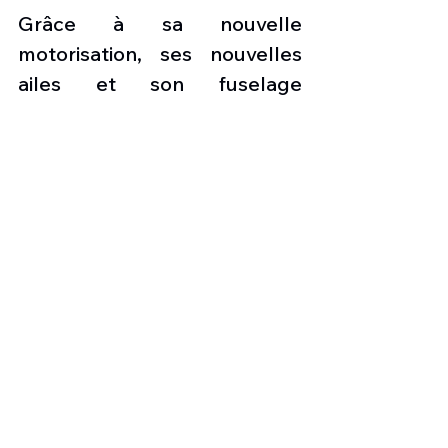
Grâce à sa nouvelle 
motorisation, ses nouvelles 
ailes et son fuselage 
rallongé, le B747-8 présente 
une consommation de 
carburant inférieure de 16 % 
à celle du B747-400. Ainsi, le 
B747-8 est plus performant, 
plus silencieux, et donc 
encore plus respectueux de 
l’environnement.
Le modèle passager en 
version 3 classes est équipé 
de 51 sièges supplémentaires 
pour accueillir 467 passagers 