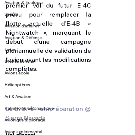
Aviation & Ecologie
premier vol du futur E-4C 
prévu pour remplacer la 
Spatial
flotte actuelle d’E-4B « 
Aviation d'affaires
Nightwatch », marquant le 
Aviation & Défense
début d’une campagne 
Livres
pluriannuelle de validation de 
l’avion avant les modifications 
Drones aériens
complètes.
Avions école
Hélicoptères
Art & Aviation
Le B787-8 I en préparation @ 
Patrimoine aéronautique
Sierra Navada 
Avionique & pilotage
Avion expérimental
Vol d’essai