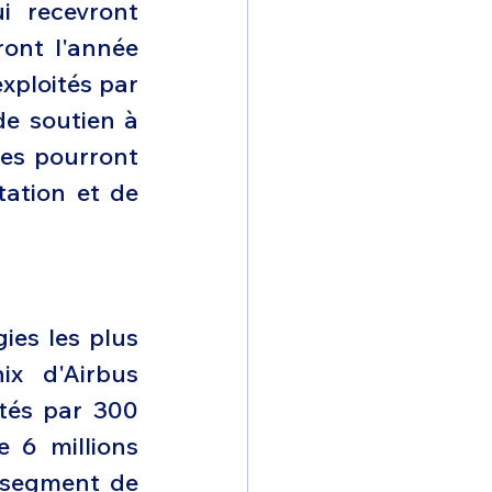
 recevront 
ont l'année 
xploités par 
e soutien à 
ées pourront 
ation et de 
es les plus 
x d'Airbus 
tés par 300 
 6 millions 
 segment de 