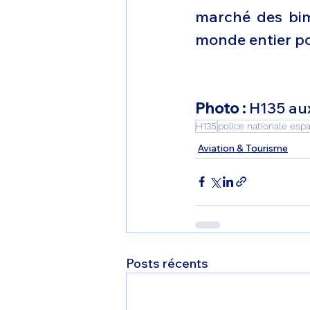
marché des bim
monde entier po
Photo :
 H135 au
H135
police nationale esp
Aviation & Tourisme
Posts récents