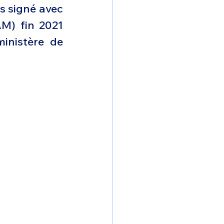
 signé avec 
omposante ESPACE
M) fin 2021 
inistère de 
e de Dubaï 25
t
Avionneurs