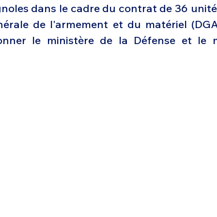
noles dans le cadre du contrat de 36 unités
Défense sol-air DSA
Amphibie
Drones
C
nérale de l'armement et du matériel (DGA
onner le ministère de la Défense et le m
ier Global 6500
Fret aérien
Salon Aéronautiqu
 militaire au Vénézuela
Simulateur avion de comba