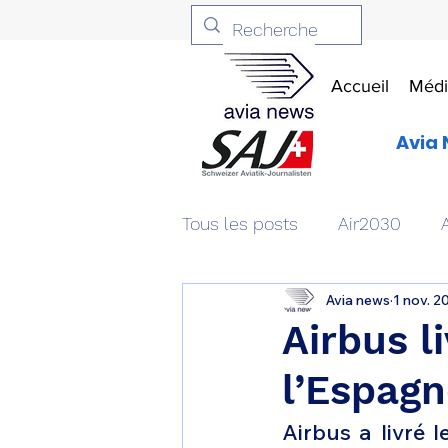
Accueil
Médi
Avia 
Tous les posts
Air2030
Avia news
1 nov. 2
Aviation & Défense
Livr
Airbus l
l’Espagn
Patrimoine aéronautique
Airbus a livré l