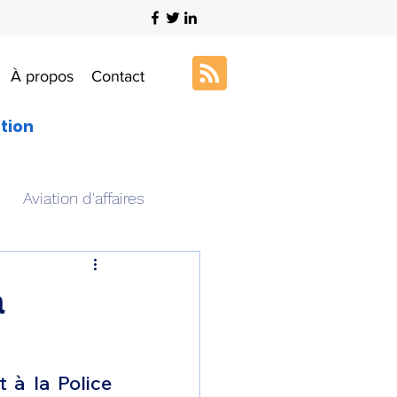
À propos
Contact
ation
Aviation d'affaires
s
Art & Aviation
à
ation aéronautique
 à la Police 