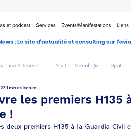
as et podcast
Services
Events/Manifestations
Liens
News : Le site d'actualité et consulting sur l'avi
Aviation & Tourisme
Aviation & Ecologie
Spatial
022
1 min de lecture
es
Drones aériens
Avions école
Hélicoptère
ivre les premiers H135 
e !
Avionique & pilotage
Avion expérimental
Form
es deux premiers H135 à la Guardia Civil et