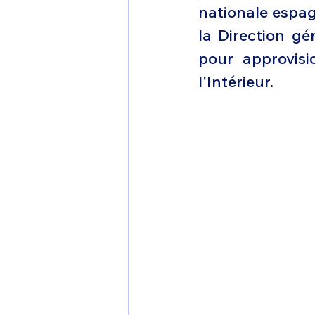
nationale espag
1 er avril
Motorisation
la Direction gé
pour approvisi
Shenyang J-35
Bombard
l'Intérieur. 
Airbus H145M
Opération
Tiltrotors