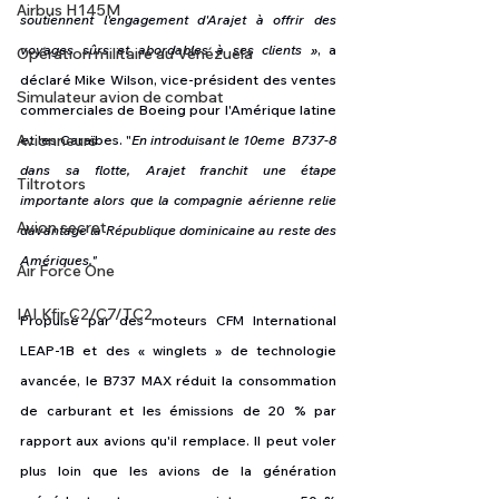
Airbus H145M
soutiennent l'engagement d'Arajet à offrir des 
voyages sûrs et abordables à ses clients »
, a 
Opération militaire au Vénézuela
déclaré Mike Wilson, vice-président des ventes 
Simulateur avion de combat
commerciales de Boeing pour l'Amérique latine 
Avionneurs
et les Caraïbes. "
En introduisant le 10eme  B737-8 
dans sa flotte, Arajet franchit une étape 
Tiltrotors
importante alors que la compagnie aérienne relie 
Avion secret
davantage la République dominicaine au reste des 
Amériques."
Air Force One
IAI Kfir C2/C7/TC2
Propulsé par des moteurs CFM International 
LEAP-1B et des « winglets » de technologie 
avancée, le B737 MAX réduit la consommation 
de carburant et les émissions de 20 % par 
rapport aux avions qu'il remplace. Il peut voler 
plus loin que les avions de la génération 