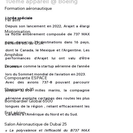
10ème appareil @ Boeing
Formation aéronautique
Livrée spéciale
1 er avril
Depuis son lancement en 2022, Arajet a élargi 
Motorisation
sa flotte entièrement composée de 737 MAX 
pour desservir 23 destinations dans 16 pays, 
Défense sol-air DSA
dont le Canada, le Mexique et l'Argentine. Les 
Amphibie
performances d'Arajet lui ont valu d'être 
Drones
reconnue comme la startup aérienne de l'année 
lors du Sommet mondial de l'aviation en 2023.
Composante ESPACE
Avec des avions 737-8 pouvant parcourir 
Shenyang J-35
jusqu'à 3 500 milles marins, la compagnie 
aérienne exploite certaines des routes les plus 
Bombardier Global 6500
longues de la région , reliant efficacement les 
Fret aérien
Caraïbes à l'Amérique du Nord et du Sud.
Salon Aéronautique de Dubaï 25
« La polyvalence et l'efficacité du B737 MAX 