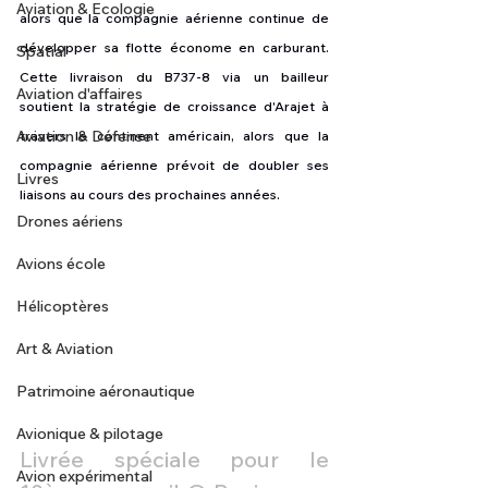
Aviation & Ecologie
alors que la compagnie aérienne continue de 
développer sa flotte économe en carburant. 
Spatial
Cette livraison du B737-8 via un bailleur 
Aviation d'affaires
soutient la stratégie de croissance d'Arajet à 
Aviation & Défense
travers le continent américain, alors que la 
compagnie aérienne prévoit de doubler ses 
Livres
liaisons au cours des prochaines années.
Drones aériens
Avions école
Hélicoptères
Art & Aviation
Patrimoine aéronautique
Avionique & pilotage
Livrée spéciale pour le 
Avion expérimental