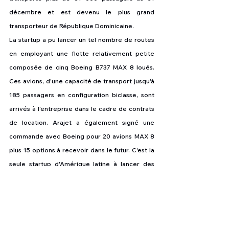
décembre et est devenu le plus grand 
transporteur de République Dominicaine.
La startup a pu lancer un tel nombre de routes 
en employant une flotte relativement petite 
composée de cinq Boeing B737 MAX 8 loués. 
Ces avions, d'une capacité de transport jusqu'à 
185 passagers en configuration biclasse, sont 
arrivés à l'entreprise dans le cadre de contrats 
de location. Arajet a également signé une 
commande avec Boeing pour 20 avions MAX 8 
plus 15 options à recevoir dans le futur. C'est la 
seule startup d'Amérique latine à lancer des 
opérations avec des avions de ligne flambant 
neufs.
Les nouvelles de l'aviation
Boeing B737-8 MAX
Compagnie low cost
Arajet