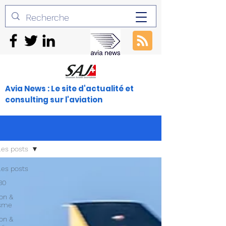
Avia News : Le site d'actualité et
consulting sur l'aviation
les posts
les posts
30
ion &
isme
ion &