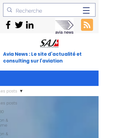
Avia News : Le site d'actualité et
consulting sur l'aviation
les posts
les posts
30
ion &
isme
ion &