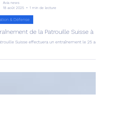
Avia news
18 août 2025
1 min de lecture
ation & Défense
raînement de la Patrouille Suisse à Payerne !
atrouille Suisse effectuera un entraînement le 25 août 2025 au-dessus