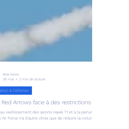
Avia news
26 mai
2 min de lecture
ation & Défense
 Red Arrows face à des restrictions !
au vieillissement des avions Hawk T1 et à la pénurie de pièces détaché
 Air Force n'a d’autre choix que de réduire la voilure.