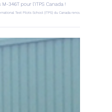
ation & Défense
 M-346T pour l’ITPS Canada !
ernational Test Pilots School (ITPS) du Canada renouvelle sa flotte avec