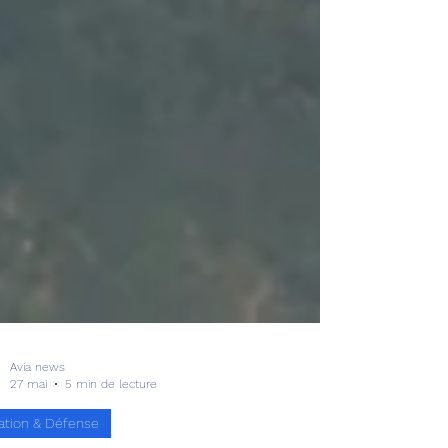
Avia news
27 mai
5 min de lecture