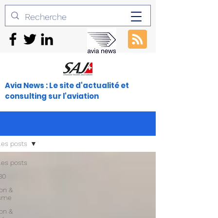
Avia News : Le site d'actualité et
consulting sur l'aviation
les posts
les posts
30
ion &
isme
ion &