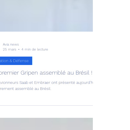
Avia news
25 mars
4 min de lecture
ation & Défense
premier Gripen assemblé au Brésil !
avionneurs Saab et Embraer ont présenté aujourd’hui le premier exemp
èrement assemblé au Brésil.