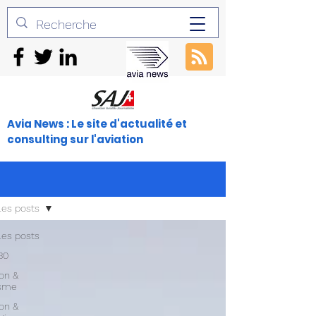
Avia News : Le site d'actualité et
consulting sur l'aviation
les posts
les posts
30
ion &
isme
ion &