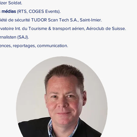
zer Soldat.
s médias
(RTS, COGES Events).
iété de sécurité TUDOR Scan Tech S.A., Saint-Imier.
toire Int. du Tourisme & transport aérien, Aéroclub de Suisse.
nalisten (SAJ).
ences, reportages, communication.
Contact